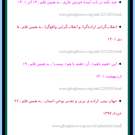
◄
چند نکته در باب آیندهٔ خیزش جاری ـ به همین قلم ـ ۱۴ آذر ۱۴۰۱
www.ghoghnoos.org/aak/221205.html
◄
انقلاب‌گرایی اراده‌گرا، و انقلاب‌گرایی واقع‌گرا ـ به همین قلم ـ ۵
دی ۱۴۰۱
www.ghoghnoos.org/aak/221226.html
◄
این «هَمِه باهم»، آن «هَمَه با هم» نیست! ـ به همین قلم ـ ۱۹
اردیبهشت ۱۴۰۱
www.ghoghnoos.org/aak/220509.html
◄
جهان بینی، اراده ی برتر، و تقدیر نوعیِ انسان ـ به همین قلم ـ ۲۶
خرداد ۱۳۹۷
l
www.ghoghnoos.org/ao/ob/jahanbini.htm