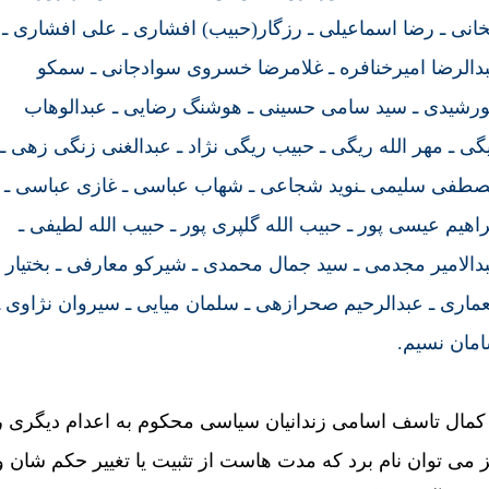
خانی ـ رضا اسماعيلی ـ رزگار(حبيب) افشاری ـ علی افشاری ـ
دالرضا اميرخنافره ـ غلامرضا خسروی سوادجانی ـ سمکو
رشيدی ـ سيد سامی حسينی ـ هوشنگ رضايی ـ عبدالوهاب
گی ـ مهر الله ريگی ـ حبيب ريگی نژاد ـ عبدالغنی زنگی زهی ـ
طفی سليمی ـنويد شجاعی ـ شهاب عباسی ـ غازی عباسی ـ
راهيم عيسی پور ـ حبيب الله گلپری پور ـ حبيب الله لطيفی ـ
دالامير مجدمی ـ سيد جمال محمدی ـ شيرکو معارفی ـ بختيار
ماری ـ عبدالرحيم صحرازهی ـ سلمان ميايی ـ سيروان نژاوی ـ
مان نسيم.
 کمال تاسف اسامی زندانيان سياسی محکوم به اعدام ديگری ر
ز می توان نام برد که مدت هاست از تثبيت يا تغيير حکم شان و