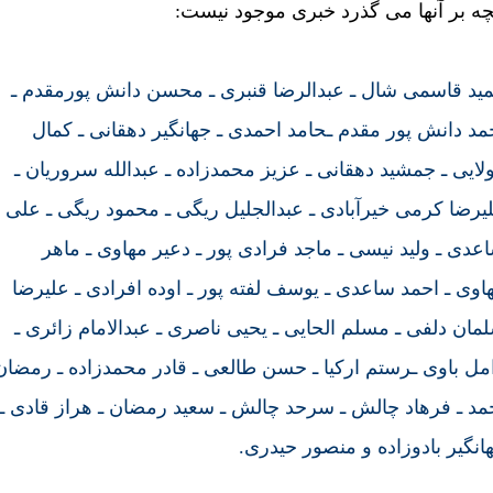
چه بر آنها می گذرد خبری موجود نيست:
يد قاسمی شال ـ عبدالرضا قنبری ـ محسن دانش پورمقدم ـ
مد دانش پور مقدم ـحامد احمدی ـ جهانگير دهقانی ـ کمال
لايی ـ جمشيد دهقانی ـ عزيز محمدزاده ـ عبدالله سروريان ـ
يرضا کرمی خيرآبادی ـ عبدالجليل ريگی ـ محمود ريگی ـ علی
عدی ـ وليد نيسی ـ ماجد فرادی پور ـ دعير مهاوی ـ ماهر
اوی ـ احمد ساعدی ـ يوسف لفته پور ـ اوده افرادی ـ عليرضا
مان دلفی ـ مسلم الحايی ـ يحيی ناصری ـ عبدالامام زائری ـ
مل باوی ـرستم ارکيا ـ حسن طالعی ـ قادر محمدزاده ـ رمضان
مد ـ فرهاد چالش ـ سرحد چالش ـ سعيد رمضان ـ هراز قادی ـ
انگير بادوزاده و منصور حيدری.