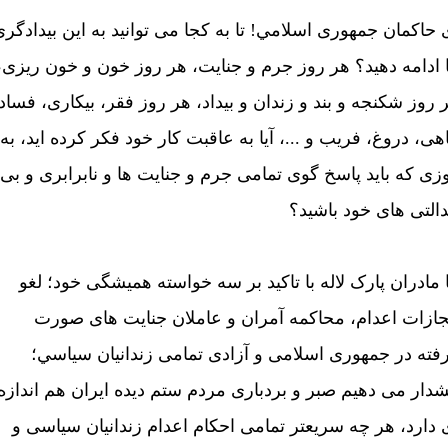
 حاکمان جمهوری اسلامي! تا به کجا می توانيد به اين بيدادگر
 ادامه دهيد؟ هر روز جرم و جنايت، هر روز خون و خون ريزی،
 روز شکنجه و بند و زندان و بيداد، هر روز فقر، بيکاری، فساد
اهی، دروغ، فريب و ...، آيا به عاقبت کار خود فکر کرده ايد، به
زی که بايد پاسخ گوی تمامی جرم و جنايت ها و نابرابری و بی
التی های خود باشيد؟
 مادران پارک لاله با تاکيد بر سه خواسته هميشگی خود؛ لغو
ازات اعدام، محاکمه آمران و عاملان جنايت های صورت
فته در جمهوری اسلامی و آزادی تمامی زندانيان سياسي؛
دار می دهيم صبر و بردباری مردم ستم ديده ايران هم اندازه
 دارد، هر چه سريعتر تمامی احکام اعدام زندانيان سياسی و