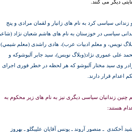
ايتی ديگر می کنند.
 زندانی سياسی کرد به نام های زانيار و لقمان مرادی و پنج
دانی سياسی در خوزستان به نام های هاشم شعبان نژاد (شاعر
لاگ نويس، و معلم ادبيات عرب)، هادی راشدی (معلم شيمي)،
مد علی عموری نژاد(وبلاگ نويس)، سيد جابر آلبوشوکه و
ادر وی سيد مختار آلبوشو که هر لحظه در خطر فوری اجرای
م اعدام قرار دارند.
 چنين زندانيان سياسی ديگری نيز به نام های زير محکوم به
دام هستند:
يد آخکندی ـ منصور آروند ـ يونس آقايان عليبگلو ـ بهروز