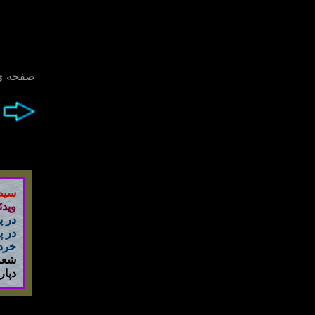
صفحه ی
سيص
ويدئ
در پ
در پ
خرداد 
دپا