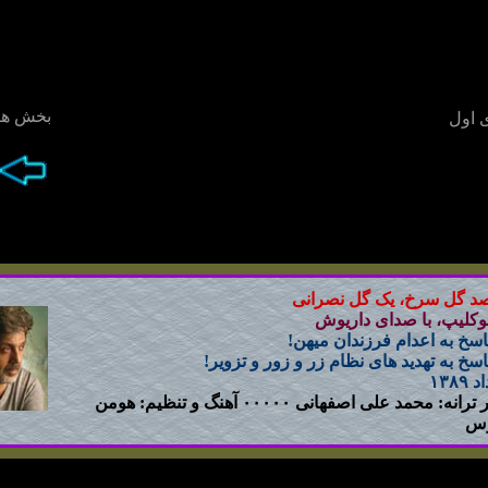
بخش ها
 اول
د گل سرخ، يک گل نصرانی
وکليپ، با صدای داريوش
اسخ به اعدام فرزندان ميهن!
اسخ به تهديد های نظام زر و زور و تزوير!
۱۳۸۹
شعر ترانه: محمد علی اصفهانی ۰۰۰۰۰ آهنگ و تنظيم: هومن
رس