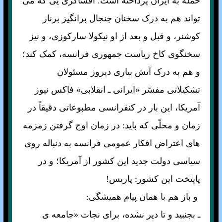
حمله به ايران پرداخته است. افشاگری يی که می
تواند هم به درک سخنان جنجال برانگيز برنار
کوشنر، و قبل و بعد از او نيکولا سارکوزی، و نيز
سخنگوی کاخ رياست جمهوری فرانسه، کمک کند؛
و هم به درک آتش بياری ديروز مسئولان
تشکيلاتی مفسّر «ايرانی ـ انقلابی» فاکس نيوز
آمريکا، اين بار در کنفرانسی مطبوعاتی دقيقاً در
زمان و محلّی که بايد: در زمان اوج گرفتن زمزمه
های اعتراض افکار عمومی فرانسه به دنباله روی
سياسی دولت جديد اين کشور از آمريکا؛ و در
پايتخت اين کشور: پاريس!
و باز هم با همان پيام هميشگی:
ـ بجنبيد و تا دير نشده، برای نجات «جامعه ی