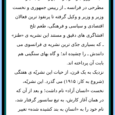
مطرحی در فرانسه ـ از رييس جمهوری و نخست
وزير و وزير و وکيل گرفته تا پرنفوذ ترين فعالان
اقتصادی و سياسی و فرهنگی، طعم تلخ
افشاگری های دقيق و مستند اين نشريه ی «طنز»
ـ که بسياری جدّی ترين نشريه ی فرانسوی می
دانندش ـ را چشيده اند؛ و گاه بهای سنگينی هم
بابت آن پرداخته اند.
نزديک به يک قرن، از حيات اين نشریّه ی هفتگی
(شروع به کار: ۱۹۱۵) می گذرد. اين نشريّه،
نخست «انسان آزاد» نام داشت؛ و بعد از آن که
در همان آغاز کارش، به تيغ سانسور گرفتار شد،
نام خود را به «انسانِ به بند کشيده شده» تغيير