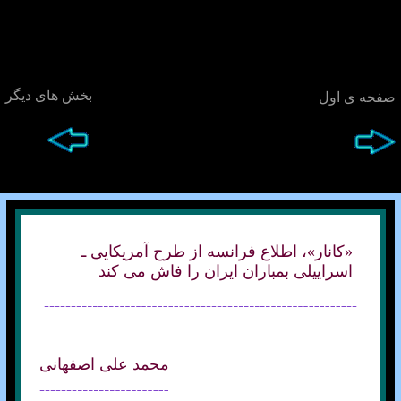
بخش های ديگر
صفحه ی اول
«کانار»، اطلاع فرانسه از طرح آمريکايی ـ
اسراييلی بمباران ايران را فاش می کند
محمد علی اصفهانی