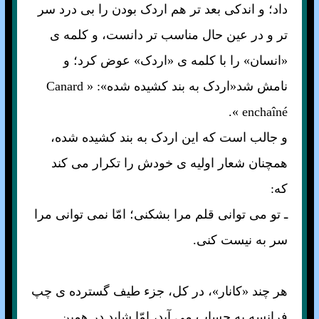
داد؛ و اندکی بعد تر هم اردک بودن را بی درد سر
تر و در عین حال مناسب تر دانست، و کلمه ی
«انسان» را با کلمه ی «اردک» عوض کرد؛ و
نامش شد«اردک به بند کشيده شده»: « Canard
enchaîné ».
و جالب است که اين اردک به بند کشيده شده،
همچنان شعار اوليه ی خودش را تکرار می کند
که:
ـ تو می توانی قلم مرا بشکنی؛ امّا نمی توانی مرا
سر به نيست کنی.
هر چند «کانار»، در کل، جزء طيف گسترده ی چپ
فرانسه به حساب می آيد، امّا شايد در همين