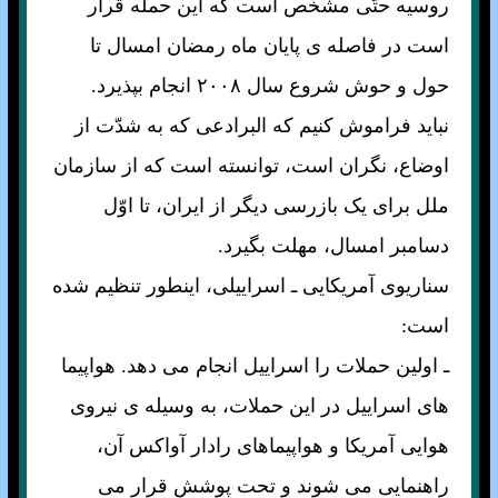
روسيه حتّی مشخّص است که اين حمله قرار
است در فاصله ی پايان ماه رمضان امسال تا
حول و حوش شروع سال ۲۰۰۸ انجام بپذيرد.
نبايد فراموش کنيم که البرادعی که به شدّت از
اوضاع، نگران است، توانسته است که از سازمان
ملل برای يک بازرسی ديگر از ايران، تا اوّل
دسامبر امسال، مهلت بگيرد.
سناريوی آمريکايی ـ اسراييلی، اينطور تنظيم شده
است:
ـ اولين حملات را اسراييل انجام می دهد. هواپيما
های اسراييل در اين حملات، به وسيله ی نيروی
هوايی آمريکا و هواپيماهای رادار آواکس آن،
راهنمايی می شوند و تحت پوشش قرار می