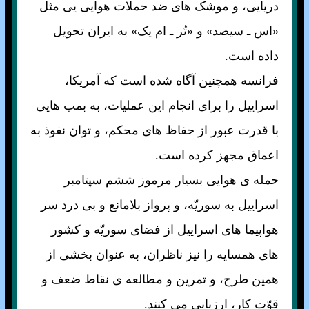
دريايی، و موشک های ضد حملات هوايی يی مثل
«اس ـ سيصد» و «تُر ـ ام يک» به ايران تحويل
داده است.
فرانسه همچنين آگاه شده است که آمريکا،
اسراييل را برای انجام اين عمليات، به بمب هايی
با قدرت عبور از حفاظ های محکم، و توان نفوذ به
اعماق مجهز کرده است.
حمله ی هوايی بسيار مرموز ششم سپتامبر
اسراييل به سوريّه، و پرواز بلامانع و بی درد سر
هواپيما های اسراييل از فضای سوريّه و کشور
های همسايه را نيز ناظران، به عنوان بخشی از
همين طرح، و تمرين و مطالعه ی نقاط ضعف و
قوّت کار، ارزيابی می کنند.