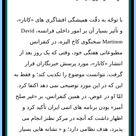
با توجّه به دقّت هميشگی افشاگری های «کانار»‌،
و تأثير بسيار آن بر امور داخلی فرانسه، David
Martinon سخنگوی کاخ اليزه، در کنفرانس
مطبوعاتی هفتگی خود، وقتی که يک روز بعد از
انتشار «کانار»، مورد پرسش خبرنگاران قرار
گرفت، نتوانست موضوع را تکذيب کند؛ و فقط به
اين که در اين مورد توضيحی نمی دهد اکتفا کرد.
امّا او در عوض، در همين کنفرانس، بر «غير صلح
آميز» بودن برنامه های اتمی ايران تأکيد کرد و
اظهار داشت که آنچه در مرکز نطنز انجام می
پذيرد، هدف نظامی دارد؛ و « نشانه هايی بسيار