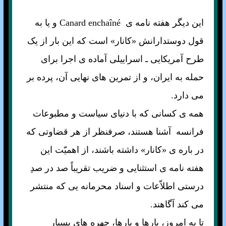
اين ديگر هفته نامه ی Canard enchaîné
و يا به
قول دوستدارانش «کانار» است که اين بار از يک
طرح آمريکايی ـ اسراييلی آماده ی اجرا برای
حمله به ايران، و از تمرين های نهايی آن، پرده بر
می دارد.
همه ی کسانی که با دنيای سياست و مطبوعات
فرانسه آشنا هستند، صرفنظر از هر قضاوتی که
در باره ی «کانار» داشته باشند، از اهميّت اين
هفته نامه ی استثنايی و ضريب تقريباً صد در صدِ
درستی اطلاّعات و اسناد محرمانه يی که منتشر
می کند آگاهند.
تا به امروز، بارها و بارها، چهره های بسيار