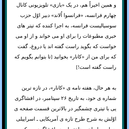
و همين اخيراً هم، در يک «بازی» تلويزيونی کانال
چهارم فرانسه، «فرانسوا اُلاند» دبير اوّل حزب
سوسياليست فرانسه، به اجرا کننده که تيتر های
خبری مطبوعات را برای او می خواند و از او می
خواست که بگويد راست گفته اند يا دروغ، گفت
که برای من از «کانار» بخوانيد [تا بتوانم بگويم که
راست گفته است!]
به هر حال، هفته نامه ی «کانار»، در تازه ترين
شماره ی خود، به تاريخ ۲۶ سپتامبر، در افشاگری
يی با تيتری چشمگير در بالاترين قسمت صفحه ی
اوّلش به شرح طرح تازه ی آمريکايی ـ اسراييلی