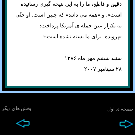
دقيق و قاطع، ما را به اين نتيجه گيری رسانيده
است». و «همه می دانند» که چنين است. او حتّی
به تکرار عين جمله ی آمريکا پرداخت:
«پرونده، برای ما بسته نشده است»!
شنبه ششم مهر ماه ۱۳۸۶
۲۸ سپتامبر ۲۰۰۷
بخش های ديگر
صفحه ی اول