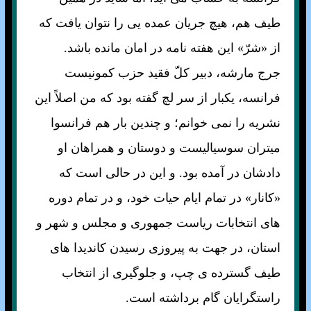
طيف هم، هيچ جريان عمده يی را نتوان يافت که
از «شرّ» اين هفته نامه در امان مانده باشد.
جرج مارشه، دبير کلّ فقيد حزب کمونيست
فرانسه، يکبار از سر لچ گفته بود که من اصلاً اين
نشريه را نمی خوانم؛ و چندين بار هم فرانسوا
ميتران سوسياليست و دوستان و همراهان او
دادشان در آمده بود. و اين در حالی است که
«کانار» در تمام ايام حيات خود، و در تمام دوره
های انتخابات رياست جمهوری و مجلس و شهر و
استان، در جهت به پيروزی رسيدن کانديدا های
طيف گسترده ی چپ، و جلوگيری از انتخاب
راستگرايان گام برداشته است.