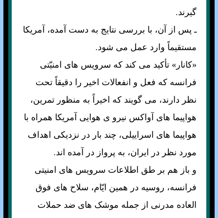
گيرند.
ـ پس از آن، با بررسی نتايج به دست آمده، آمريکا
مستقيماً وارد عمل می شود.
«کانار» تأکيد می کند که سرويس های امنيّتی
فرانسه که فعل و انفعالات اخير را دقيقاً تحت
نظر دارند، می گويند که اخيراً به منظور تمرين،
هواپيما های آواکس نيرو ی هوايی آمريکا همراه با
هواپيما های اسراييلی، چند بار در نزديکی اهداف
مورد نظر در ايران، به پرواز در آمده اند.
و باز هم بر طق اطلاعات سرويس های امنيتی
فرانسه، روسيه در همين ايّام، سلاح های فوق
العاده مدرنی از جمله موشک های ضد حملات