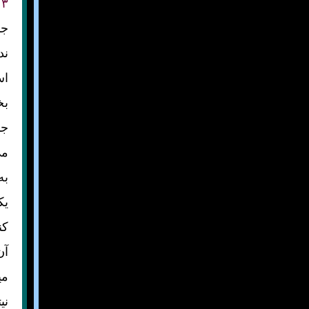
۳
جن
ند
اس
بخ
جن
می
به
يک
کن
آن
مي
ني