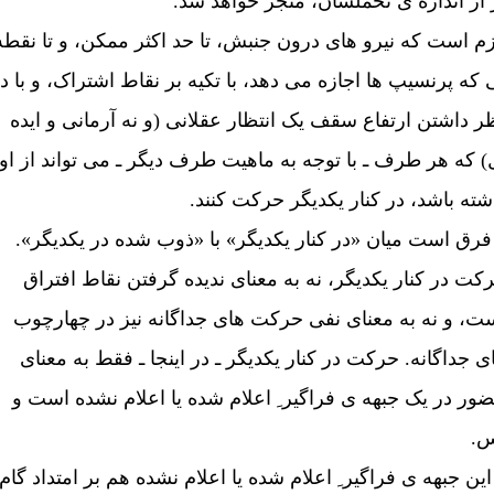
 از اندازه ی تحملشان، منجر خواهد شد.
زم است که نيرو های درون جنبش، تا حد اکثر ممکن، و تا نقطه
 که پرنسيپ ها اجازه می دهد، با تکيه بر نقاط اشتراک، و با د
ر داشتن ارتفاع سقف يک انتظار عقلانی (و نه آرمانی و ایده
) که هر طرف ـ با توجه به ماهیت طرف ديگر ـ می تواند از او
شته باشد، در کنار يکديگر حرکت کنند.
فرق است ميان «در کنار يکديگر» با «ذوب شده در يکديگر».
کت در کنار يکديگر، نه به معنای نديده گرفتن نقاط افتراق
ت، و نه به معنای نفی حرکت های جداگانه نيز در چهارچوب
ی جداگانه. حرکت در کنار يکديگر ـ در اينجا ـ فقط به معنای
ور در يک جبهه ی فراگير ِ اعلام شده يا اعلام نشده است و
.
اين جبهه ی فراگير ِ اعلام شده يا اعلام نشده هم بر امتداد گام