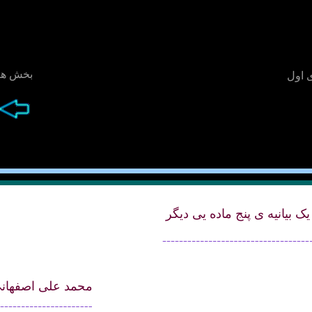
بخش ها
 اول
ک بيانيه ی پنج ماده يی ديگر
محمد علی اصفهان