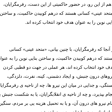
هم از اين رو، در حضور حاکميتی از اين دست، رفرمگرايان،
تحد عينی» کسانی هستند که درهم کوبيدن حاکميت، و ساختن
ايی نوين را به عنوان هدف خود انتخاب کرده اند.
 آنجا که رفرمگرايان، با چنين بيانی، «متحد عينی» کسانی
تند که درهم کوبيدن حاکميت، و ساختن بنايی نوين را به عنوا
ف خود انتخاب کرده اند، هر عملی در جهت دو قطبی کردن
روهای درون جنبش، و ايجاد دشمنی، کينه، نفرت، دلزدگی،
تگی، و جدايی در ميان اين نيرو ها، چه از ناحيه ی رفرمگرايا
جام بپذيرد، و چه از ناحيه ی انقلابگرايان، يا به شکست جنبش با
ام نيرو های درون آن، و يا به تحميل هزينه يی بر مردم، سنگين