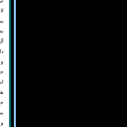
تر
لا
يی
نظ
آل
دا
و 
حر
اس
ها
حض
بس
و 