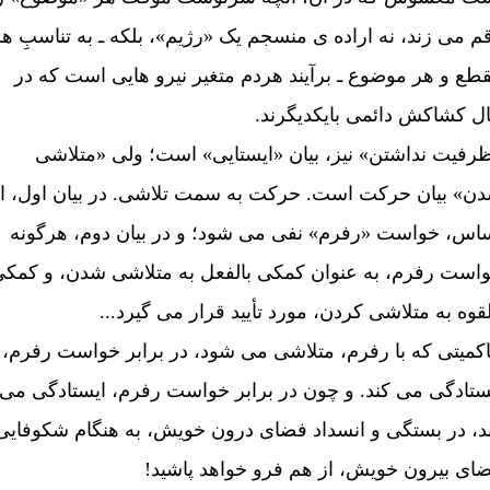
م می زند، نه اراده ی منسجم يک «رژيم»، بلکه ـ به تناسبِ ه
طع و هر موضوع ـ برآيند هردم متغير نيرو هايی است که در
ل کشاکش دائمی بايکديگرند.
رفيت نداشتن» نيز، بيان «ايستايی» است؛ ولی «متلاشی
ن» بيان حرکت است. حرکت به سمت تلاشی. در بيان اول، ا
اس، خواست «رفرم» نفی می شود؛ و در بيان دوم، هرگونه
است رفرم، به عنوان کمکی بالفعل به متلاشی شدن، و کمک
لقوه به متلاشی کردن، مورد تأييد قرار می گيرد...
کميتی که با رفرم، متلاشی می شود، در برابر خواست رفرم،
ستادگی می کند. و چون در برابر خواست رفرم، ايستادگی می
د، در بستگی و انسداد فضای درون خويش، به هنگام شکوفايی
ای بيرون خويش، از هم فرو خواهد پاشيد!