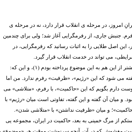
رانِ امروز، در مرحله ی انقلاب قرار دارد، نه در مرحله ی
رم. جنبش جاری، از رفرمگرايی آغاز شد؛ ولی برای چندمين
ر، اين اصل طلايی را به اثبات رسانيد که رفرمگرايی، در
ايطی، می تواند در خدمت انقلاب قرار گيرد.
تر از اين هم به اين موضوع پرداخته بودم (۱)، و اين که:
ته می شود که اين «رژيم»، «ظرفيت» رفرم ندارد. من اما
ست دارم بگويم که اين «حاکميت»، با رفرم، «متلاشی» می
د. و ميان آن گفته و اين گفته، تفاوتی است ميان «رژيم» با
اکميت»؛ و ميان «ظرفيت نداشتن» با «متلاشی شدن».
تکم از مرگ خمينی به بعد، حاکميت در ايران، مجموعه يی
ت مغشوش که در آن، آنچه سرنوشت موقت هر «موضوع» ر