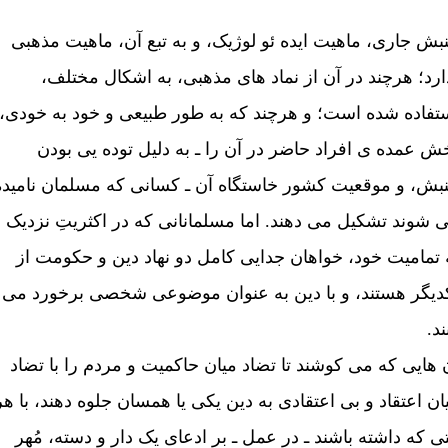
بش جاری، ماهيت ايده ئو لوژيک، و به تبع آن، ماهيت مذهبی
ارد؛ هرچند در آن از نماد های مذهبی، به اشکال مختلف،
تفاده شده است؛ و هرچند که به طور طبيعی و خود به خودی،
ش عمده ی افراد حاضر در آن را ـ به دليل توده يی بودن
بش، و موقعيت کشور خاستگاه آن ـ کسانی که مسلمان نامیده
 شوند تشکيل می دهند. اما مسلمانانی که در اکثريتِ نزديک
 تماميت خود، خواهان جدايی کامل دو نهاد دين و حکومت از
ديگر هستند، و با دين به عنوان موضوعی شخصی برخورد می
ند.
 هايی که می کوشند تا تضاد ميان حاکميت و مردم را با تضاد
ان اعتقاد و بی اعتقادی به دين يکی یا همسان جلوه دهند، با هر
تی که داشته باشند ـ در عمل ـ بر ادعای يک دار و دسته، مُهر