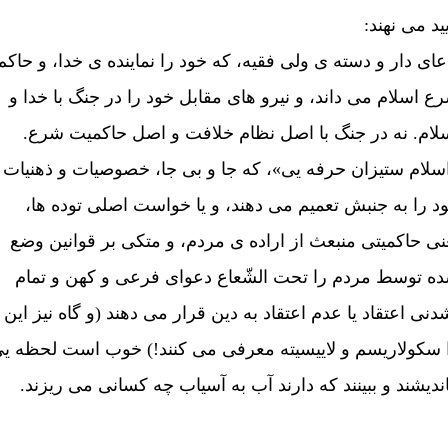
ييد می نهند:
عای دار و دسته ی ولی فقيه، که خود را نماينده ی خدا، و حاکم
ع اسلام می داند، و نيرو های مقابل خود را در جنگ با خدا و
لام. نه در جنگ با اصل نظام خلافت و اصل حاکميت شرع.
سلام ستيزان حرفه يی»، که جا و بی جا، خصوصيات و ذهنیات
د را به جنبش تعميم می دهند، و يا خواست اصلی توده ها،
نی حاکميتی منبعث از اراده ی مردم، و متکی بر قوانين وضع
ه توسط مردم را تحت الشّعاع دعوای فرعی و کهن و تمام
دنی اعتقاد يا عدم اعتقاد به دين قرار می دهند (و گاه نيز اين
 سکولاريسم و لاييسيته معرفی می کنند!) خوب است لحظه ي
انديشند و ببينند که دارند آب به آسياب چه کسانی می ريزند.