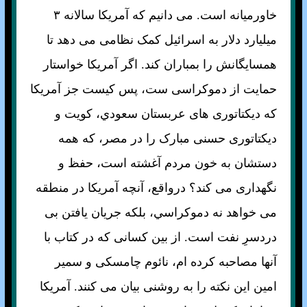
خاورميانه است. می دانيم که آمريکا سالانه ۳
ميليارد دلار به اسرائيل کمک نظامی می دهد تا
همسايگانش را بمباران کند. اگر آمريکا خواستار
حمايت از دموکراسی ست، پس کيست جز آمريکا
که ديکتاتوری های عربستان سعودي، کويت و
ديکتاتوری حسنی مبارک را در مصر، که همه
دستشان به خون مردم آغشته است، حفظ و
نگهداری می کند؟ درواقع، آنچه آمريکا در منطقه
می خواهد نه دموکراسي، بلکه جريان يافتن بی
دردسرِ نفت است. از بين کسانی که در کتاب با
آنها مصاحبه کرده ام، نائوم چامسکی و سمير
امين اين نکته را به روشنی بيان می کنند. آمريکا