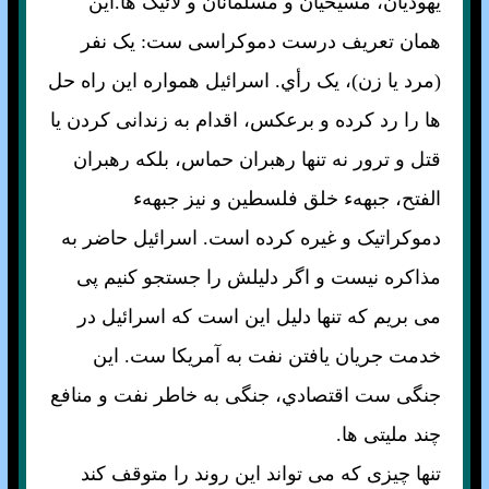
يهوديان، مسيحيان و مسلمانان و لائيک ها.اين
همان تعريف درست دموکراسی ست: يک نفر
(مرد يا زن)، يک رأي. اسرائيل همواره اين راه حل
ها را رد کرده و برعکس، اقدام به زندانی کردن يا
قتل و ترور نه تنها رهبران حماس، بلکه رهبران
الفتح، جبههء خلق فلسطين و نيز جبههء
دموکراتيک و غيره کرده است. اسرائيل حاضر به
مذاکره نيست و اگر دليلش را جستجو کنيم پی
می بريم که تنها دليل اين است که اسرائيل در
خدمت جريان يافتن نفت به آمريکا ست. اين
جنگی ست اقتصادي، جنگی به خاطر نفت و منافع
چند مليتی ها.
تنها چيزی که می تواند اين روند را متوقف کند