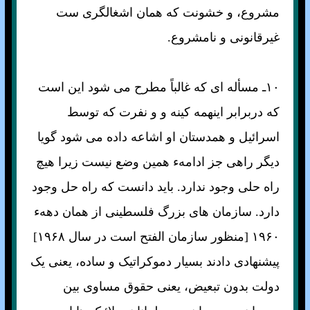
مشروع، و خشونت که همان اشغالگری ست
غيرقانونی و نامشروع.
۱۰ـ مسأله ای که غالباً مطرح می شود اين است
که دربرابر اينهمه کينه و و نفرت که توسط
اسرائيل و همدستان او اشاعه داده می شود گويا
ديگر راهی جز ادامهء همين وضع نيست زيرا هيچ
راه حلی وجود ندارد. بايد دانست که راه حل وجود
دارد. سازمان های بزرگ فلسطينی از همان دههء
۱۹۶۰ [منظور سازمان الفتح است در سال ۱۹۶۸]
پيشنهادی دادند بسيار دموکراتيک و ساده، يعنی يک
دولت بدون تبعيض، يعنی حقوق مساوی بين