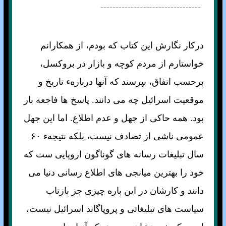
درکار نگارش اين کتاب که بودم، از همکارانم
خواستارم از مردم کوچه و بازار در بروکسل،
برحسب اتفاق، بپرسند که آنها دربارهء تاريخ و
موقعيت اسرائيل چه می دانند. پاسخ ها فاجعه بار
بود. همه حاکی از جهل و عدم اطلاع. اما اين جهل
عمومی ناشی از تصادف نيست، بلکه نتيجهء ۶۰
سال تبليغات رسانه های گوناگون اروپايی ست که
خود را بهترين ميانجی های اطلاع رسانی دنيا می
دانند و کارشان در اين باره چيزی جز بازتاب
سياست های تبليغاتی و پروپاگاند اسرائيل نيست،