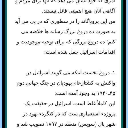
امری که خود نشان می دهد که آنها برای مردم و
آگاهی آنان هيچ اهميتی قائل نيستند.
من اين پروپاگاند را در سطوری که در پی می آيد
به صورت ده دروغ بزرگ رسانه ها خلاصه می
کنم؛ ده دروغ بزرگی که برای توجيه موجوديت و
اقدامات اسرائيل جعل شده است:
۱ـ دروغ نخست اينکه می گويند اسرائيل در
واکنش به کشتارعام يهوديان در جنگ جهانی دوم
۴۵ـ۱۹۴۰ به وجود آمده است:
اين کاملاً غلط است. اسرائيل در حقيقت يک
پروژهء استعماری ست که در کنگرهء يهود در
شهر بال (سويس) منعقد در ۱۸۹۷ تصويب شد و