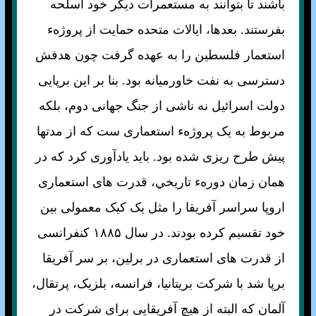
باشند تا بتوانند به مستعمرات ديگر خود اسلحه
بفرستند. بعدها، ايالات متحده حمايت از پروژهء
استعمار فلسطين را به عهده گرفت چون هدفش
دسترسی به نفت خاورميانه بود. بنا بر اين برپايی
دولت اسرائيل نه ناشی از جنگ جهانی دوم، بلکه
مربوط به يک پروژهء استعماری ست که از مدتها
پيش طرح ريزی شده بود. بايد يادآوری کرد که در
همان زمان دورهء تاريخي، قدرت های استعماری
اروپا سراسر آفريقا را مثل يک کيک معمولی بين
خود تقسيم کرده بودند. در سال ۱۸۸۵ کنفرانسی
از قدرت های استعماری در برلين، بر سر آفريقا
برپا شد با شرکت بريتانيا، فرانسه، بلزيک، پرتقال،
آلمان که البته از هيچ آفريقايی برای شرکت در