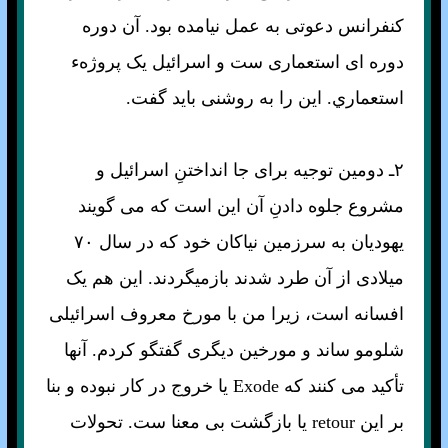
کنفرانس دعوتی به عمل نيامده بود. آن دوره
دوره ای استعماری ست و اسرائيل يک پروژهء
استعماري. اين را به روشنی بايد گفت.
۲ـ دومين توجيه برای جا انداختنِ اسرائيل و
مشروع جلوه دادنِ آن اين است که می گويند
يهوديان به سرزمين نياکان خود که در سال ۷۰
ميلادی از آن طرد شدند بازميگردند. اين هم يک
افسانه است، زيرا من با مورخ معروف اسرائيلی
شلومو ساند و مورخين ديگری گفتگو کردم. آنها
تأکيد می کنند که Exode يا خروج در کار نبوده و بنا
بر اين retour يا بازگشت بی معنا ست. تحولات