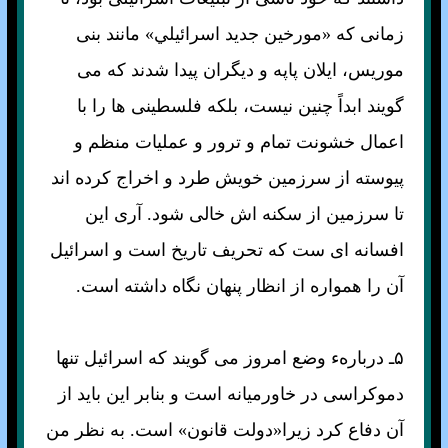
زمانی که «مورخين جديد اسرائيلي» مانند بنی
موريس، ايلان پاپه و ديگران پيدا شدند که می
گويند ابداً چنين نيست، بلکه فلسطينی ها را با
اعمال خشونت تمام و ترور و عمليات منظم و
پيوسته از سرزمين خويش طرد و اخراج کرده اند
تا سرزمين از سکنه اش خالی شود. آری اين
افسانه ای ست که تحريف تاريخ است و اسرائيل
آن را همواره از انظار پنهان نگاه داشته است.
۵ـ دربارهء وضع امروز می گويند که اسرائيل تنها
دموکراسی در خاورميانه است و بنابر اين بايد از
آن دفاع کرد زيرا«دولت قانون» است. به نظر من