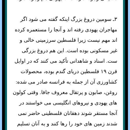
۳ـ سومين دروغ بزرگ اينکه گفته می شود اگر
مهاجران يهودی رفته اند و آنجا را مستعمره کرده
اند مهم نيست زيرا فلسطين سرزمينی خالی و
غير مسکونی بوده است. اين هم دروغ بزرگی
ست. اسناد و شاهدانی تأکيد می کنند که در اوايل
قرن ۱۹ فلسطين دريای گندم بوده، محصولات
کشاورزی آن از جمله به فرانسه صادر می شده:
روغن، صابون و پرتقال معروف جافا. وقتی کولون
های يهودی و نيروهای انگليسی می خواستند در
آنجا مستقر شوند دهقانان فلسطينی حاضر نمی
شدند زمين های خود را رها کنند و به آنان تسليم