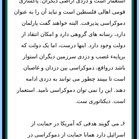
استعمار است و دزدی اراضی ديگران؛ پاکسازی
قومی اهالی فلسطين است و نبايد آن را به عنوان
دموکراسی پذيرفت. البته خواهند گفت پارلمان
دارد، رسانه های گروهی دارد و امکان انتقاد از
دولت وجود دارد. اينها درست، اما يک دولت که
برپايهء غصب و دزدی سرزمين ديگران استوار
باشد درواقع، دموکراسی بين دزدان و غاصبان
است تا ببينند چطور می توانند به دزدی ادامه
دهند. اين را نمی توان دموکراسی ناميد. استعمار
است. ديکتاتوری ست.
۶ـ می گويند هدفی که آمريکا در حمايت از
اسرائيل دارد همانا حمايت از دموکراسی در