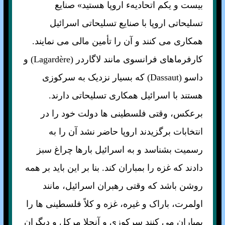
بيست و يکم اتحاديهء اروپا هستيد» صنايع
تسليحاتی اروپا با صنايع تسليحاتی اسرائيل
همکاری می کنند و آن را تأمين مالی می نمايند.
کارفرماهای فرانسوی مانند لاگاردر (Lagardère) و
داسو (Dassaut) که بسيار نزديک به سرکوزی
هستند با اسرائيل همکاری تسليحاتی دارند.
برعکس، وقتی فلسطينی ها دولت خود را در
انتخابات برگزيدند اروپا حاضر نشد آن را به
رسميت بشناسد و به اسرائيل بارها چراغ سبز
دادند که غزه را بمباران کند. بنا بر اين بايد بر همه
روشن باشد که وقتی رهبران اسرائيل، مانند
اولمرت، باراک و غيره، غزه و کلاً فلسطينی ها را
بمباران می کنند سرکوزی و آنجلا مرکل و ديگران