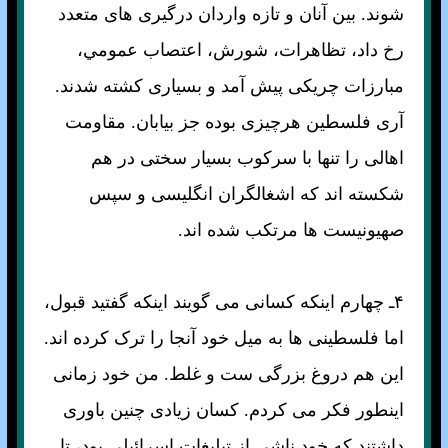
شوند. بين آنان و تازه واردان درگيری های متعدد
رخ داد، تظاهرات، شورش، اعتصاب عمومي،
مبارزات چريکی پيش آمد و بسياری کشته شدند.
آری فلسطين هرچيزی بوده جز بيابان. مقاومت
اهالی را تنها با سرکوب بسيار سختی در هم
شکسته اند که اشغالگران انگليسی و سپس
صهيونيست ها مرتکب شده اند.
۴ـ چهارم اينکه کسانی می گويند اينکه گفتيد قبول،
اما فلسطينی ها به ميل خود آنجا را ترک کرده اند.
اين هم دروغ بزرگی ست و غلط. من خود زمانی
اينطور فکر می کردم. کسان زيادی چنين باوری
داشتند که خود ناشی از تبليغات اسرائيلی بود، تا