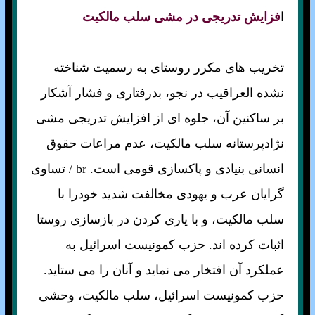
ا
فزايش تدريجی در مشی سلب مالکيت
تخريب های مکرر روستای به رسميت شناخته
نشده العراقيب در نجو، بدرفتاری و فشار آشکار
بر ساکنين آن، جلوه ای از افزايش تدريجی مشی
نژادپرستانه سلب مالکيت، عدم مراعات حقوق
انسانی بنيادی و پاکسازی قومی است. br / تساوی
گرايان عرب و يهودی مخالفت شديد خودرا با
سلب مالکيت، و با ياری کردن در بازسازی روستا
اثبات کرده اند. حزب کمونيست اسرائيل به
عملکرد آن افتخار می نمايد و آنان را می ستايد.
حزب کمونيست اسرائيل، سلب مالکيت، وحشی