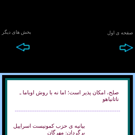
بخش های ديگر
صفحه ی اول
صلح، امکان پذير است؛ اما نه با روش اوباما ـ
ناتانياهو
بيانيه ی حزب کمونيست اسراييل
برگردان: مهرگان