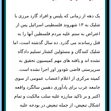
يک دهه از زمانی که پليس و افراد گارد مرزی با
شليک به ۱٣ شهروند فلسطينی اسرائيل پس از
اعتراض به ستم عليه مردم فلسطين آنها را به
قتل رساندند می گذرد. ده سال گذشته است، اما
شليک کنندگان و مسئولين کشتار تسليم دادگاه
نشده اند و يافته های مهم کميسيون تحقيق به
سرپرستی قاضی تئودور اور اجرا نشده است.
کميته مرکزی از اعلام اعتصاب عمومی از سوی
جامعه عرب برای يادآوری دهمين سالگرد واقعه
اکتبر و بر تاکيد مبارزه عليه سلب مالکيت و تمام
اشکال تبعيض، از جمله تبعيض در بودجه عليه