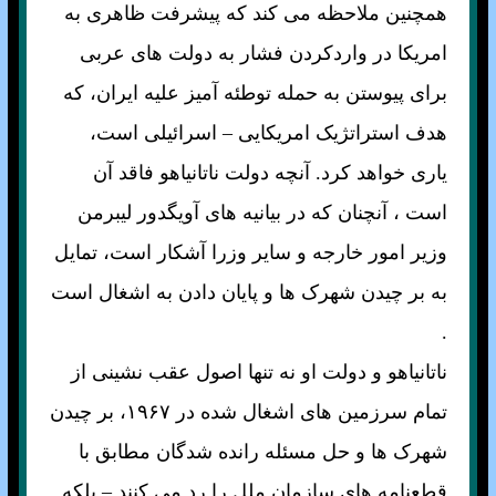
همچنين ملاحظه می کند که پيشرفت ظاهری به
امريکا در واردکردن فشار به دولت های عربی
برای پيوستن به حمله توطئه آميز عليه ايران، که
هدف استراتژيک امريکايی – اسرائيلی است،
ياری خواهد کرد. آنچه دولت ناتانياهو فاقد آن
است ، آنچنان که در بيانيه های آويگدور ليبرمن
وزير امور خارجه و ساير وزرا آشکار است، تمايل
به بر چيدن شهرک ها و پايان دادن به اشغال است
.
ناتانياهو و دولت او نه تنها اصول عقب نشينی از
تمام سرزمين های اشغال شده در ۱۹۶۷، بر چيدن
شهرک ها و حل مسئله رانده شدگان مطابق با
قطعنامه های سازمان ملل را رد می کنند – بلکه