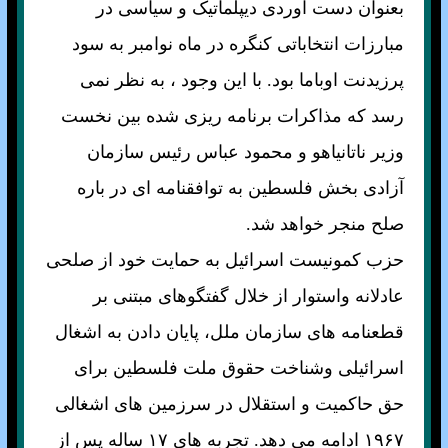
بعنوان دست آوردی ديپلماتيک و سياسی در
مبارزات انتخاباتی کنگره در ماه نوامبر به سود
پرزيدنت اوباما بود. با اين وجود ، به نظر نمی
رسد که مذاکرات برنامه ريزی شده بين نخست
وزير ناتانياهو و محمود عباس رئيس سازمان
آزادی بخش فلسطين به توافقنامه ای در باره
صلح منجر خواهد شد.
حزب کمونيست اسرائيل به حمايت خود از صلحی
عادلانه واستوار از خلال گفتگوهای مبتنی بر
قطعنامه های سازمان ملل، پايان دادن به اشغال
اسرائيلی وشناخت حقوق ملت فلسطين برای
حق حاکميت و استقلال در سرزمين های اشغالی
۱۹۶۷ ادامه می دهد. تجربه های ۱۷ ساله پس از