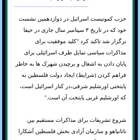
حزب کمونيست اسرائيل در دوازدهمين نشست
خود که در تاريخ ٣ سپتامبر سال جاری در حيفا
برگزار شد تاکيد کرد "کليد موفقيت برای
مذاکرات سياسی تمايل طرف اسرائيلی برای
پايان دادن به اشغال و برچيدن شهرک ها به خاطر
فراهم کردن (شرايط) ايجاد دولت فلسطين به
پايتختی اورشليم شرقی،در کنار اسرائيل است،
که اورشليم غربی پايتخت آن است."
شروع تشريفات برای مذاکرات مستقيم بين
ناتانياهو و سازمان آزادی بخش فلسطين آشکارا