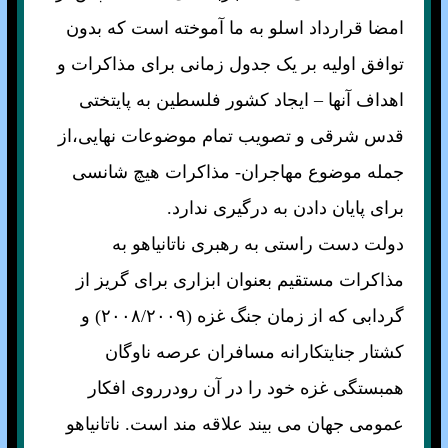
امضا قرارداد اسلو به ما آموخته است که بدون
توافق اوليه بر يک جدول زمانی برای مذاکرات و
اهداف آنها – ايجاد کشور فلسطين به پايتختی
قدس شرقی و تصويب تمام موضوعات نهايی،از
جمله موضوع مهاجران- مذاکرات هيچ شانسی
برای پايان دادن به درگيری ندارد.
دولت دست راستی به رهبری ناتانياهو به
مذاکرات مستقيم بعنوان ابزاری برای گريز از
گردابی که از زمان جنگ غزه (۲۰۰٨/۲۰۰۹) و
کشتار جنايتکارانه مسافران عرصه ناوگان
همبستگی غزه خود را در آن رودرروی افکار
عمومی جهان می بيند علاقه مند است. ناتانياهو