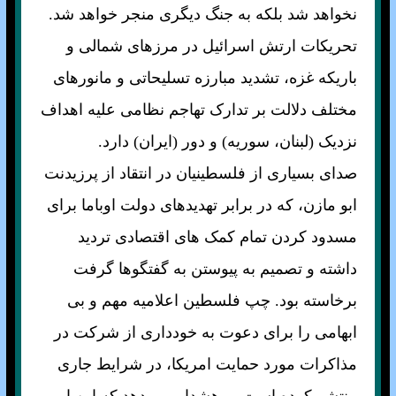
نخواهد شد بلکه به جنگ ديگری منجر خواهد شد.
تحريکات ارتش اسرائيل در مرزهای شمالی و
باريکه غزه، تشديد مبارزه تسليحاتی و مانورهای
مختلف دلالت بر تدارک تهاجم نظامی عليه اهداف
نزديک (لبنان، سوريه) و دور (ايران) دارد.
صدای بسياری از فلسطينيان در انتقاد از پرزيدنت
ابو مازن، که در برابر تهديدهای دولت اوباما برای
مسدود کردن تمام کمک های اقتصادی ترديد
داشته و تصميم به پيوستن به گفتگوها گرفت
برخاسته بود. چپ فلسطين اعلاميه مهم و بی
ابهامی را برای دعوت به خودداری از شرکت در
مذاکرات مورد حمايت امريکا، در شرايط جاری