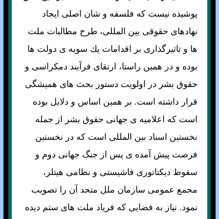
پوشيده نيست كه فلسفه و شان اصلی ايجاد
نهادهای حقوقی بين المللی، طرح مطالبات ملت
ها و تاثيرگذاری بر اقدامات يك سويه ی دولت ها
بوده و در همين راستا، ارتقای فرآيند دمكراسی و
حقوق بشر در اولويت دستور بحث های هميشگی
قرار داشته است. بر همين اساس و دلايل بوده
است كه اعلاميه ی جهانی حقوق بشر از جمله
نخستين اسناد بين المللی است كه در نخستين
فرصت پيش آمده ی پس از جنگ جهانی دوم و
سقوط ديكتاتوری فاشيستی و نظامی هيتلر،
مجمع عمومی سازمان ملل متحد آن را تصويب
نمود. نياز به فضايی كه فرياد ملت های ستم ديده