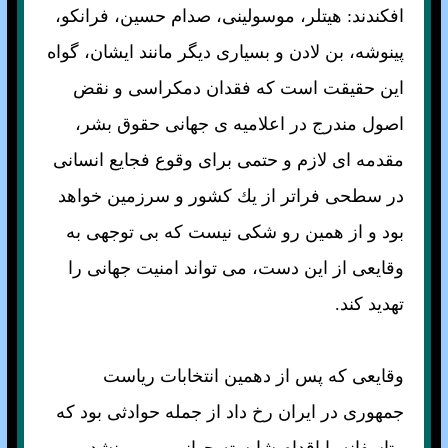
افكندند: هيتلر، موسولينی، صدام حسين، فرانكو،
پينوشه، بن لادن و بسياری ديگر مانند ايشان، گواه
اين حقيقت است كه فقدان دمكراسی و نقض
اصول مندرج در اعلاميه ی جهانی حقوق بشر،
مقدمه ای لازم و حتمی برای وقوع فجايع انسانی
در سطحی فراتر از يك كشور و سرزمين خواهد
بود و از همين رو شکی نيست كه بی توجهی به
وقايعی از اين دست، می تواند امنيت جهانی را
تهديد كند.
وقايعی كه پس از دهمين انتخابات رياست
جمهوری در ايران رخ داد از جمله حوادثی بود كه