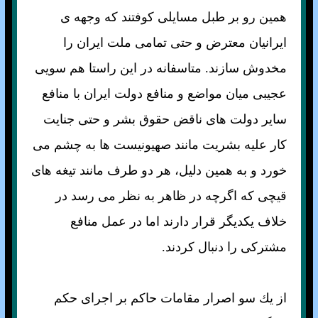
همين رو بر طبل مسايلی كوفتند كه وجهه ی
ايرانيان معترض و حتی تمامی ملت ايران را
مخدوش سازند. متاسفانه در اين راستا هم سويی
عجيبی ميان مواضع و منافع دولت ايران با منافع
ساير دولت های ناقض حقوق بشر و حتی جنايت
كار عليه بشريت مانند صهيونيست ها به چشم می
خورد و به همين دليل، هر دو طرف مانند تيغه های
قيچی كه اگرچه در ظاهر به نظر می رسد در
خلاف يكديگر قرار دارند اما در عمل منافع
مشتركی را دنبال كردند.
از يك سو اصرار مقامات حاكم بر اجرای حكم