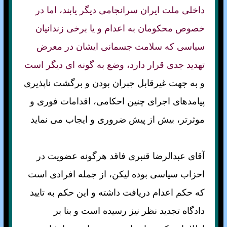
داخلی ملت ايران سرانجامی ديگر يابند، اما در
خصوص محكومان به اعدام و يا برخی زندانيان
سياسی كه سلامت جسمانی ايشان در معرض
تهديد جدی قرار دارد، وضع به گونه ای ديگر است
و به جهت غيرقابل جبران بودن و برگشت ناپذيری
پيامدهای اجرای چنين احكامی، اقدامات فوری و
موثرتر، بيش از پيش ضروری و ايجاب می نمايد
آقای عبدالرضا قنبری فاقد هرگونه عضويت در
احزاب سياسی بوده ليکن، از جمله افرادی است
كه حكم اعدام دريافت داشته و اين حكم به تاييد
دادگاه تجديد نظر نيز رسيده است و بنا بر