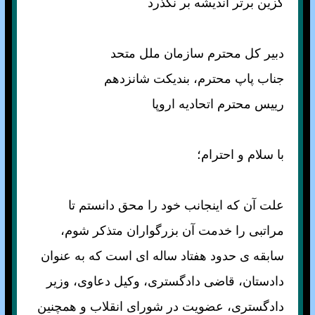
كزين برتر انديشه بر نگذرد
دبير كل محترم سازمان ملل متحد
جناب پاپ محترم، بنديكت شانزدهم
رييس محترم اتحاديه اروپا
با سلام و احترام؛
علت آن كه اينجانب خود را محق دانستم تا
مراتبی را خدمت آن بزرگواران متذكر شوم،
سابقه ی حدود هفتاد ساله ای است كه به عنوان
دادستان، قاضی دادگستری، وكيل دعاوی، وزير
دادگستری، عضويت در شورای انقلاب و همچنين