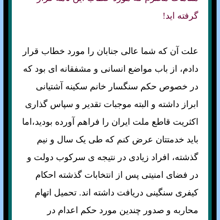
گرفته ايد!
علت آن كه شما عالی جنابان را مورد خطاب قرار
دادم، از باب مواضع انسانی و مشفقانه ای بود كه
در خصوص حكم سنگسار خانم سكينه آشتيانی
ابراز داشته و البته موجبات تقدير و سپاس گذاری
اکثريت قاطع ملت ايران را فراهم آورده بوديد،اما
بايد خدمتتان عرض كنم كه طی يک سال و نيم
گذشته، افراد زيادی در نتيجه ی سركوب دولت و
در فضای امنيتی پس از انتخابات گذشته احكام
كيفری سنگينی دريافت داشته اند. تحميل اتهام
محاربه و صدور چندين مورد حكم اعدام در