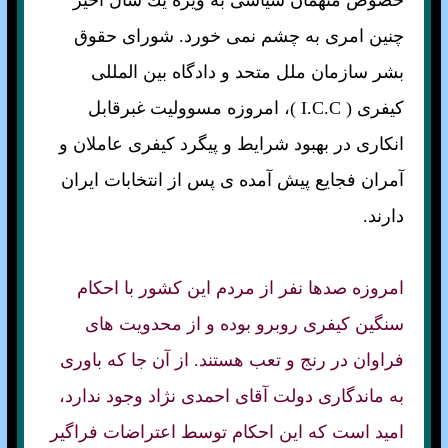
خصوص متهمان سياسی به ويژه يك سال اخير
چنين امری به چشم نمی خورد. شورای حقوق
بشر سازمان ملل متحد و دادگاه بين المللی
كيفری ( I.C.C )، امروزه مسووليت غبرقابل
انكاری در بهبود شرايط و پيگرد كيفری عاملان و
آمران فجايع پيش آمده ی پس از انتخابات ايران
دارند.
امروزه صدها نفر از مردم اين كشور با احكام
سنگين كيفری روبرو بوده و از محدويت های
فراوان در رنج و تعب هستند. از آن جا كه باوری
به ماندگاری دولت آقای احمدی نژاد وجود ندارد،
اميد است كه اين احكام توسط اعتراضات فراگير