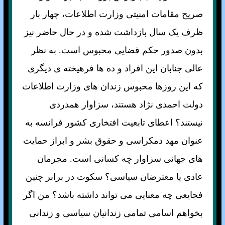
صريح مقامات امنيتی وزارت اطلاعات، چهار بار
ظرف يک سال بازداشت شده و در حال حاضر نيز
بدون صدور حکم قضايی محبوس است. به نظر
عالی جنابان اين افراد و ده ها فرهيخته ی ديگری
كه اين روزها محبوس زندان های وزارت اطلاعات
دولت احمدی ن‍‍‍‍ژاد هستند، سزاوار همدردی
نيستند؟ اعطای تابعيت افتخاری كشور فرانسه به
عنوان مهد دمكراسی و حقوق بشر و ابراز حمايت
های جهانی سزاوار چه كسانی است. مجرمان
عادی يا معترضان سياسی؟ سكوت در برابر چنين
فجايعی چه معنايی می تواند داشته باشد؟ من اگر
بخواهم اسامی تمامی زندانيان سياسی و زندانی