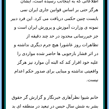
اطلاعاتی كه به اينجانب رسيده است، ايشان
هرگز حتی بر اساس قوانين جاری ايران نمی
بايست چنين حكمی دريافت می كرد. اين فرد دبير
نمونه ی وزارت آموزش و پرورش ايران است و
جز خبررسانی محدود در حد چند دقيقه از
تظاهرات روز عاشورا هيچ جرم ديگری نداشته و
در اثر فشار بازجويی ها حاضر شده مواردی را
عليه خود اقرار كند كه البته آن موارد نيز هرگز
واقعيتی نداشته و مبنايی برای صدور حکم اعدام
نيست.
خانم شيوا نظرآهاری خبرنگار و گزارش گر حقوق
بشر به شش سال حبس در تبعيد در منطقه ای بد