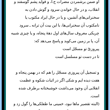
او ضمن برشمردن مضرات ج.ا، و فواید پشم گوسفند و
انقلاب، و در حال خواندن سرود و گوش دادن به
سخنرانی‌های آتشین، و یا در حال ایراد مکتوب یا
نامکتوب آن سخنرانی‌ها، با این بیت آن ترانه ـ سرود
چریکی معروف سال‌های اول دههٔ پنجاه، و یا چیزی شبیه
آن، پا بر زمین می‌کوبد و پاسخ می‌دهد که:
پیروزیّ تو مسجّل است
تا در دست تو مسلسل است
و تسجیل آن پیروزی مسجّل را هم که در بهمن پنجاه و
هفت دیده ایم و شکی اگر در اثبات شکوه و عظمت
انقلابی آن وجود می‌داشت خوشبختانه برطرف شده
است.
(البته تقصیر ما‌ها نبود، خمینی ما طفلکی‌ها را گول زد و