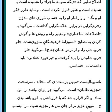
اصلاح‌طلبی که «دیگه تمومه ماجرا» را نشنیده است یا
شنیده است و هنوز قبول نکرده است ـ و نباید طرز فکر
او و نگاه او و رفتار او را به حساب تئوری های مدوّن
رفرم‌گرایی در برابر انقلاب‌گرایی گذاشت ـ می‌گوید با
«اصلاحات ساختاری» و تغییر راه و روش ها و گوش
کردن به نصایح دلسوزانهٔ فرهیختگانِ منزوی‌شده، جلو
فروپاشی را، و از ترس همان‌چه ج.ا می‌گوید جلو
فروپاشانیدن را باید گرفت، و «برخورد عقلانی» باید
داشت، نه احساسی.
ناسیونالیست «میهن پرست»ی که مخالف سرسخت
«تجزیه طلبان» است، می‌گوید چو ایران نباشد تن من
مباد، و اگر قرار باشد که با فروپاشی یا فرو پاشانیدن
ج.ا، میهنِ عزیز تر از جان من هم تجزیه شود، من نیستم.