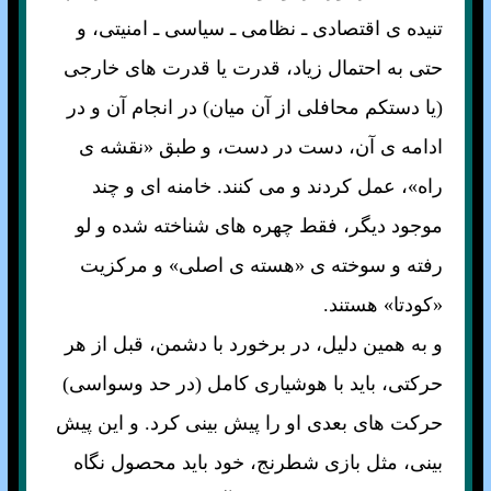
تنيده ی اقتصادی ـ نظامی ـ سياسی ـ امنيتی، و
حتی به احتمال زياد، قدرت يا قدرت های خارجی
(يا دستکم محافلی از آن ميان) در انجام آن و در
ادامه ی آن، دست در دست، و طبق «نقشه ی
راه»، عمل کردند و می کنند. خامنه ای و چند
موجود ديگر، فقط چهره های شناخته شده و لو
رفته و سوخته ی «هسته ی اصلی» و مرکزيت
«کودتا» هستند.
و به همين دليل، در برخورد با دشمن، قبل از هر
حرکتی، بايد با هوشياری کامل (در حد وسواسی)
حرکت های بعدی او را پيش بينی کرد. و اين پيش
بينی، مثل بازی شطرنج، خود بايد محصول نگاه