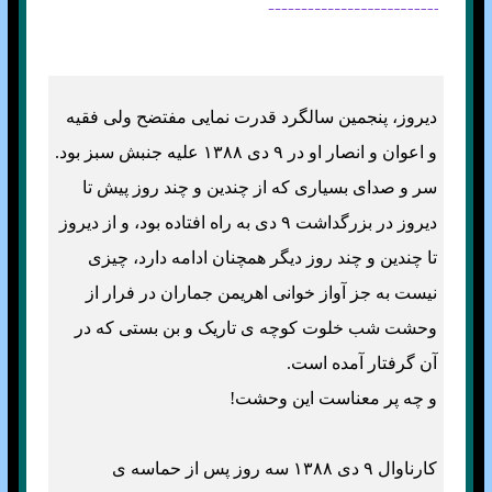
ديروز، پنجمين سالگرد قدرت نمايی مفتضح ولی فقيه
و اعوان و انصار او در ۹ دی ۱۳۸۸ عليه جنبش سبز بود.
سر و صدای بسياری که از چندين و چند روز پيش تا
ديروز در بزرگداشت ۹ دی به راه افتاده بود، و از ديروز
تا چندين و چند روز ديگر همچنان ادامه دارد، چيزی
نيست به جز آواز خوانی اهريمن جماران در فرار از
وحشت شب خلوت کوچه ی تاريک و بن بستی که در
آن گرفتار آمده است.
و چه پر معناست اين وحشت!
کارناوال ۹ دی ۱۳۸۸ سه روز پس از حماسه ی