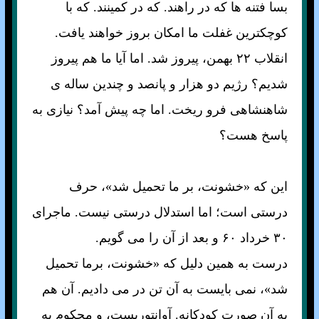
بسا فتنه ها که در راهند. که در کمينند. که با
کوچکترين غفلت ما امکان بروز خواهند يافت.
انقلاب ۲۲ بهمن، پيروز شد. اما آيا ما هم پيروز
شديم؟ رژيم دو هزار و پانصد و چندين ساله ی
شاهنشاهی فرو ريخت. اما چه پيش آمد؟ نيازی به
پاسخ هست؟
اين که «خشونت، بر ما تحميل شد»، حرف
درستی است؛ اما استدلال درستی نيست. ماجرای
۳۰ خرداد ۶۰ و بعد از آن را می گويم.
درست به همين دليل که «خشونت، برما تحميل
شد»، نمی بايست به آن تن در می داديم. آن هم
به آن صورت کودکانه. آوانتوريست، و محکوم به