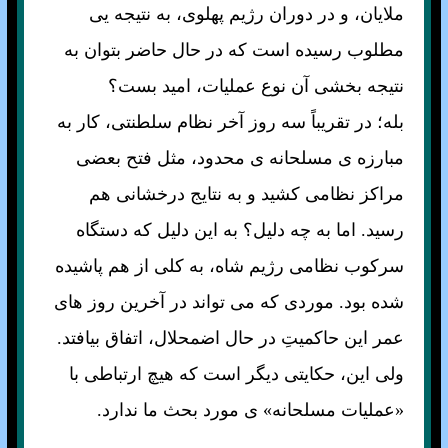
ملايان، و در دوران رژيم پهلوی، به نتيجه يی
مطلوب رسيده است که در حال حاضر بتوان به
نتيجه بخشی آن نوع عمليات، اميد بست؟
بله؛ در تقريباً سه روز آخر نظام سلطنتی، کار به
مبارزه ی مسلحانه ی محدود، مثل فتح بعضی
مراکز نظامی کشيد و به نتايج درخشانی هم
رسيد. اما به چه دليل؟ به اين دليل که دستگاه
سرکوب نظامی رژيم شاه، به کلی از هم پاشيده
شده بود. موردی که می تواند در آخرين روز های
عمر اين حاکميتِ در حال اضمحلال، اتفاق بيافتد.
ولی اين، حکايتی ديگر است که هيچ ارتباطی با
«عمليات مسلحانه» ی مورد بحث ما ندارد.