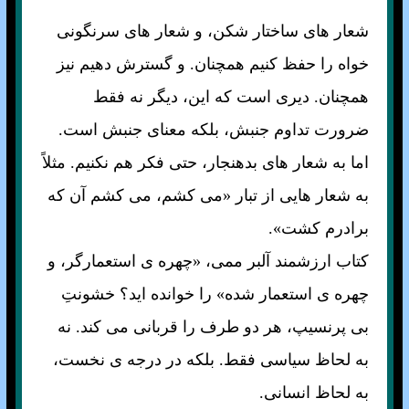
شعار های ساختار شکن، و شعار های سرنگونی
خواه را حفظ کنيم همچنان. و گسترش دهيم نيز
همچنان. ديری است که اين، ديگر نه فقط
ضرورت تداوم جنبش، بلکه معنای جنبش است.
اما به شعار های بدهنجار، حتی فکر هم نکنيم. مثلاً
به شعار هايی از تبار «می کشم، می کشم آن که
برادرم کشت».
کتاب ارزشمند آلبر ممی، «چهره ی استعمارگر، و
چهره ی استعمار شده» را خوانده ايد؟ خشونتِ
بی پرنسيپ، هر دو طرف را قربانی می کند. نه
به لحاظ سياسی فقط. بلکه در درجه ی نخست،
به لحاظ انسانی.