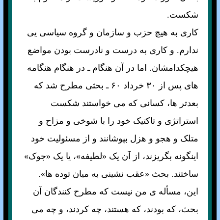
شکست.
کاری به هيچ حزب و سازمان و گروه سياسی يی
ندارم. و کاری به درست و نادرست بودن مواضع
هيچکدامشان. اما در آن هنگام ـ در هنگام هنگامه
های پس از ۳۰ خرداد ۶۰ ـ بحثی مطرح شد که
بعدتر ها، کسانی که می خواستند شکست
استراتژی و تاکتيک خود را با شوخی و مزاح و
متلک و هجو و هزل بپوشانند و از مسئوليت خود
اينگونه بگريزند، از آن يک «لطيفه»، يا يک «جوک»
ساختند. بحث «عقب نشينی به ميان توده ها».
اين، مسأله ی من نيست که مطرح کنندگان آن
بحث، که بودند، که هستند، چه کردند، و چه می