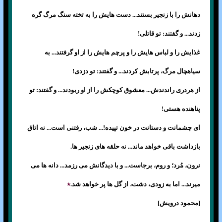
دهانش را با زنجير بستند... دست هايش را به تخته سنگ مرگ گره
زدند... و گفتند: تو قاتلی!
غذايش را و لباس هايش را و پرچم هايش را از او گرفتند... به
سياهچال مرگ، پرتابش کردند... و گفتند: تو دزدی!
از هردری راندندش... معشوق کوچکش را از او ربودند... و گفتند: تو
پناهنده هستی!
ای چشمانت و دستانت در خون تپيده!... شب، رفتنی است... نه اتاق
بازداشت باقی خواهد ماند... نه حلقه های زنجير ها.
نرون، مُرد؛ و روم، برجاست... و با ديدگانش می رزمد... دانه ها می
ميرند... اما به زودی، دشت، از گل ها پر خواهد شد.
٭
[محمود درويش]