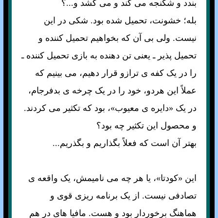
بندد و شکنجه می کند و می کشد و...؟
بله؛ خشونت، تحميل شده بود. شکی در اين
نيست. ولی بی آن که بخواهيم تحميل کننده و
تحميل پذير ـ يعنی تن دهنده به بازی تحميل کننده ـ
را در يک کفه ی ترازو قرار دهيم، می بينيم که
عملاً اين هردو، خود را در يک چرخه ی بدفرجام،
در يک «دايره ی معيوب»، بود که تکثير می کردند.
و محصول اين تکثير چه بود؟
بهتر آن است که فعلاً بگذاريم و بگذريم...
اين «کودتا»، يا هر چه می ناميمش، يک واقعه ی
تصادفی نيست. از يک برنامه ريزی قوی و
هماهنگ برخوردار بود و هست. مافيا های در هم