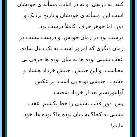
کنند. نه درنفی. و نه در اثبات. مسأله ی خودشان
است اين. مسأله ی خودشان و تاريخ نزديک و
دور. اما جوهر حرف، کاملاً درست بود.
درست بود در زمان خودش. و درست نيست در
زمان ديگری که امروز است. به يک دليل ساده:
عفب نشينی توده ها به ميان توده ها حرفی بی
معناست. و اين جنبش ـ جنبش خرداد هشتاد و
هشت ـ جنبشی توده يی است. بر عکس
آوانتوريسم بعد از خرداد شصت.
پس، دور عقب نشينی را خط بکشيم. عقب
نشينی به کجا؟ به ميان توده ها؟ توده ها، خود
ماييم!