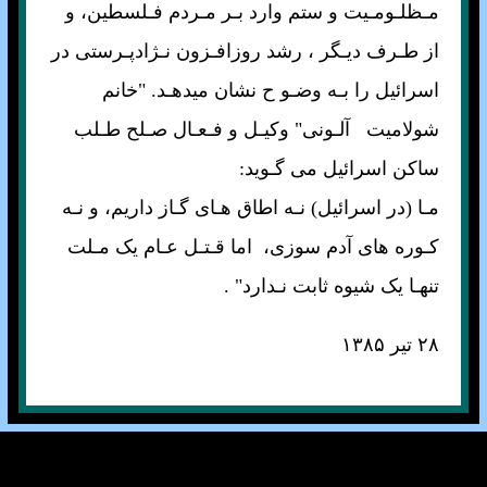
مـظلـومـيت و ستم وارد بـر مـردم فـلسطين، و
از طـرف ديـگر ، رشد روزافـزون نـژادپـرستی در
اسرائيل را بـه وضـو ح نشان ميدهـد. "خانم
شولاميت آلـونی" وکيـل و فـعـال صـلح طـلب
ساکن اسرائيل می گـويد:
مـا (در اسرائيل) نـه اطاق هـای گـاز داريم، و نـه
کـوره های آدم سوزی، اما قـتـل عـام يک مـلت
تنهـا يک شيوه ثابت نـدارد" .
۲۸
تير
۱۳۸۵