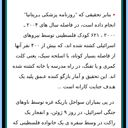
٭
بنابر تحقيقی که "روزنامه پزشکی بـريتانيا"
انجام داده است، در فاصله سال
های
۲۰۰۴
ـ
۲۰۰۰ ، ۶۲۱ کودک فلسطينی توسط نيروهای
اسرائيلی کشته شده اند، که بيش از ۴۰۰ نفر آنها
از فاصله بسيار کوتاه، با اسلحه سبک، يعنی کلت
کمری و يا تفنگ، در راه مدرسه يا خانه کشته شده
اند. اين تحقيق و آمار بازگو کننده عـمق پليد يک
هـدف جنايت کارانه است ...
در پی بمباران سواحل باريکه غزه توسط ناوهای
جنگی اسرائيل، در روز ۹ ژوئن، و انفجار يک
راکت در وسط سفره ی يک خانواده فلسطينی که