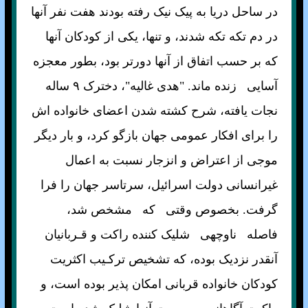
در ساحل دريا به پيک نيک رفته بودند هفت نفر آنها
در دم تکه تکه شدند، و تنها، يکی از کودکان آنها
که بر حسب اتفاق از آنها دورتر بود، بطور معجزه
آسايی زنده ماند. "هدی غاليه"، دخترک ۹ ساله
نجات يافته، شرح کشته شدن اعضای خانواده اش
را برای افکار عمومی جهان بازگو کرد، و بار ديگر
موجی از اعتراض و انزجار نسبت به اعمال
غيرانسانی دولت اسرائيل، سرتاسر جهان را فرا
گرفت. بخصوص وقتی که مشخص شد،
فاصله ناوچه‍ی شليک کننده راکت و قـربانيان
آنقدر نزديک بوده، که تشخيص ترکـيب اکثريت
کودکان خانواده قربانی امکان پذير بوده است، و