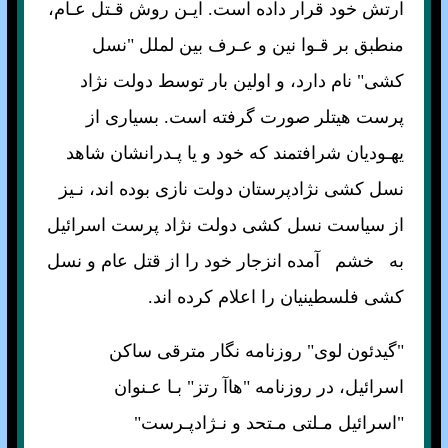
ارتش خود قرار داده است. ايـن روش قـتل عـام،
منطبق بر قـوا نين و عـرف بين لملل "نسل
کشی" نام دارد، و اولين بار توسط دولت نژاد
پرست هيتلر صورت گرفته است. بسياری از
يهـوديان شرافتمند که خود و يا پـدرانشان شاهد
نسل کشی نژادپرستان دولت نازی بوده اند، نـيز
از سياست نسل کشی دولت نژاد پرست اسرائيل
به خشم آمده انزجار خود را از قتل عام و نسل
کشی فلسطينيان را اعلام کرده اند.
"گيدئون لوی" روزنامه نگار مترقی ساکن
اسرائيل، در روزنامه "هاآ رتز" بـا عـنوان
"اسرائيل مـلتی مـتحد و نـژادپـرست"