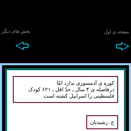
بخش های ديگر
صفحه ی اول
کوره ی آدمسوزی ندارد امّا
درفاصله ی ۴ سال ـ
حدّ اقل ـ ۶۲۱ کودک
فلسطينی را اسراييل کشته است
ج. رشيديان