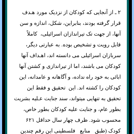
۲ ـ از آنجايی که کودکان از نزديک مورد هـدف
قرار گرفته بودند، بنابراين، شکل، اندازه و سن
آنها، از جهت تک تيراندازان اسرائيلی، کاملاً
قابل رويت و تشخيص بوده. به عبارتی ديگر،
سربازان اسرائيلی می دانسته اند، اهـداف آنها
کودکان می باشند، اما از تيراندازی و کشتن آنها
ابائی به خود راه نداده، و آگاهانه و عامدانه، اين
کودکان را کشته اند. اين تحقيق و فقط اين
تحقيق به تنهايی ميتواند، سند جنايت عـليه بشريت
بطور عام، و جنايت
عليه کودکان بطور خاص،
محسوب شود. ظرف چهار سال حداقل ۶۲۱
کودک (طبق منابع فلسطينی اين رقم چندين