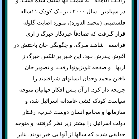
راکـت آگاهانه به سمت آنها شليک شده است. و
در سپتامبر سال ۲۰۰۰ نـيز يـک کودک ۱۱ساله
فلسطينی (محمد الدوره)، مـورد اصابت گلوله
قرار گـرفت که تصادفاً خبرنگار خبرگ ز اری
فرانسه شاهـد مـرگ، و چگونگی جان باختنش در
آغوش پـدرش بـود. اين خـبر بر تلکس خبرگ ز
اريها و صفحه تلويزيونها رفت، و تصوير جان
باختن محمد وجدان انسانهای شرافتمند را
جريحه دار کرد. از آن پـس افکار جهانيان متوجه
سياست کودک کشی عامدانه اسرائيل شد، و
سازمانها و مجامع انسان دوست غـرب، رفـتار
دولت اسرائيل را بيشتر زير نظر گرفتند، و متوجه
حقايقی شدند که سالها از آنها بی خبر بودند. بنابر