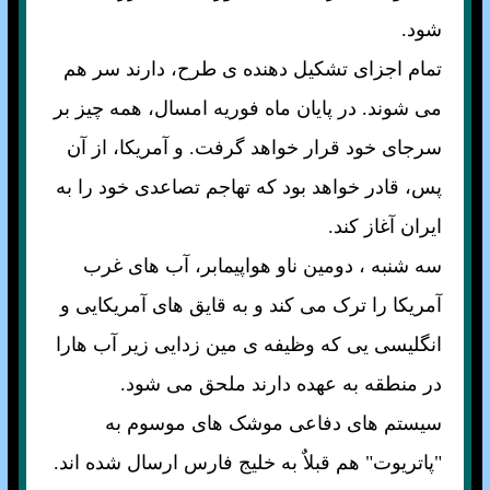
شود.
تمام اجزای تشکيل دهنده ی طرح، دارند سر هم
می شوند. در پايان ماه فوريه امسال، همه چيز بر
سرجای خود قرار خواهد گرفت. و آمريکا، از آن
پس، قادر خواهد بود که تهاجم تصاعدی خود را به
ايران آغاز کند.
سه شنبه ، دومين ناو هواپيمابر، آب های غرب
آمريکا را ترک می کند و به قايق های آمريکايی و
انگليسی يی که وظيفه ی مين زدايی زير آب هارا
در منطقه به عهده دارند ملحق می شود.
سيستم های دفاعی موشک های موسوم به
"پاتريوت" هم قبلاٌ به خليج فارس ارسال شده اند.