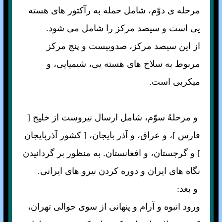
مرحله ی دوّم، شامل حمله به رآكتور هاى هسته
يى است و سيصد مركز را شامل مى شود.
از اين سيصد مركز، صدوبيست و پنج مركز
مربوط به سلاح هاى هسته يى، شيميايى، و
ميكربى است.
و مرحلهُ سوّم، شامل ارسال نيروست از خليج [
فارس ]، و عراق، و آذر بايجان، [ كشور آذربايجان
] و گرجستان، و افغانستان. به منظور بر گردانيدن
نگاه هاى ايران و دوره كردن نيرو هاى ايرانى.
و بعد:
ورود انبوه و آرام و پنهانى از سوى حوالى تهران،