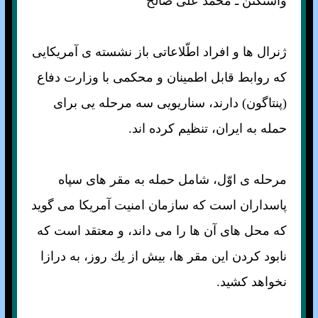
واشنگتن ـ محمّد على صالح
ژنرال ها و افراد اطّلاعاتى باز نشسته ی آمريكايى
كه روابط قابل اطمينان و محكمى با وزارت دفاع
(پنتاگون) دارند، سناريويى سه مرحله يى براى
حمله به ايران، تنظيم كرده اند.
مرحله ی اوّل، شامل حمله به مقر هاى سپاه
پاسداران است كه سازمان امنيت آمريكا مى گويد
كه محل هاى آن ها را مى داند، و معتقد است كه
نابود كردن اين مقر ها، بيش از يك روز، به درازا
نخواهد كشيد.