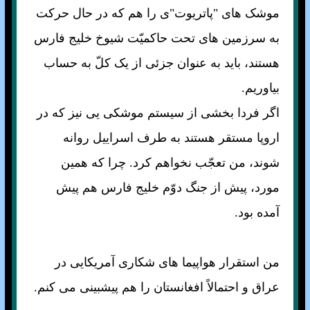
موشک های "پاتريوت"ی را هم که در حال حرکت
به سرزمين های تحت حاکميّت شيوخ خليج فارس
هستند، بايد به عنوان جزئی از يک کلّ به حساب
بياوريم.
اگر فردا بخشی از سيستم موشکی يی نيز که در
اروپا مستقر هستند به طرف اسراييل روانه
شوند، من تعجّب نخواهم کرد. چرا که همين
مورد، پيش از جنگ دوّم خليج فارس هم پيش
آمده بود.
من استقرار هواپيما های شکاری آمريکايی در
عراق و احتمالاً افغانستان را هم پيشبينی می کنم.