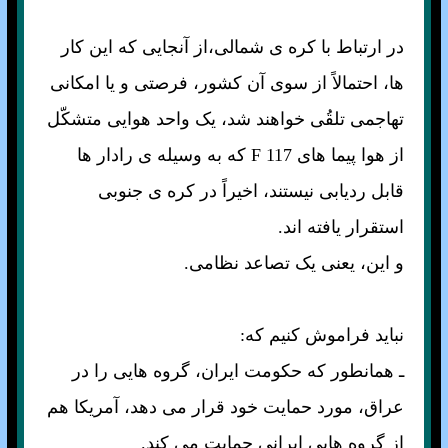
در ارتباط با کره ی شمالی،از آنجايی که اين کار
ها، احتمالاً از سوی آن کشور، فرصتی و يا امکانی
تهاجمی تلقُی خواهند شد، يک واحد هوايی متشکّل
از هوا پيما های F 117 که به وسيله ی رادار ها
قابل رديابی نيستند، اخيراً در کره ی جنوبی
استقرار يافته اند.
و اين، يعنی يک تصاعد نظامی.
نبايد فراموش کنيم که:
ـ همانطور که حکومت ايران، گروه هايی را در
عراق، مورد حمايت خود قرار می دهد، آمريکا هم
از گروه هايی ايرانی حمايت می کند.