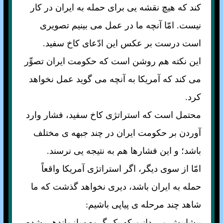
کند که هيچ نقشه يی برای حمله به ايران در کار
نيست. امّا آنچه ما در عمل می بينيم تصويری
است درست بر عکس اين ادّعای کاخ سفيد.
اين نکته هم روشن است که حکومت ايران تصوِّر
می کند که آمريکا به آنچه می گويد عمل نخواهد
کرد.
محتمل است که استراتژی کاخ سفيد، فشار وارد
آوردن بر حکومت ايران در چند جبهه ی مختلف
باشد؛ و اين فشارها هم به نتيجه يی نرسند.
امّا از سوی ديگر، اگر استراتژی آمريکا واقعاً
حمله به ايران باشد، ديری نخواهد گذشت که ما
شاهد چند مرحله ی پياپی باشيم:
پيشاپيش می دانيم که يک گروهِ سازماندهی شده