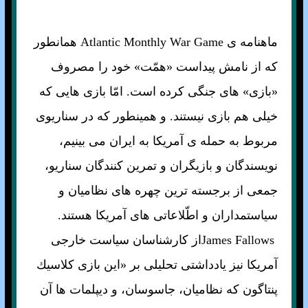
ماهنامه ی Atlantic Monthly War Game همانطور
كه از نامش پيداست «همّت» خود را مصروف
«بازى» هاى جنگى كرده است. امّا بازى هايى كه
خيلى هم بازى نيستند. و همينطور كه در سناريوى
مربوط به حمله ی آمريكا به ايران مى بينيم،
نويسندگان و بازيگران و تمرين كنندگان سناريو،
جمعى از برجسته ترين چهره هاى نظاميان و
سياستمداران و اطّلاعاتى هاى آمريكا هستند.
James Fallowsاز کارشناسان سياست خارجی
آمريکا نيز يادداشتى تحليلى بر «اين بازى كلاسيك
پنتاگون كه نظاميان، جاسوسان، و ديپلمات ها آن