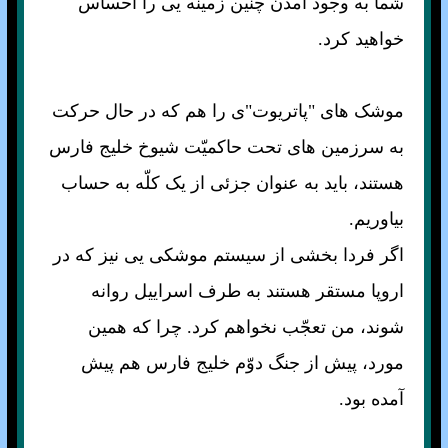
شما به وجود آمدن چنين زمينه يی را احساس
خواهيد کرد.
موشک های "پاتريوت"ی را هم که در حال حرکت
به سرزمين های تحت حاکميّت شيوخ خليج فارس
هستند، بايد به عنوان جزئی از يک کلّه به حساب
بياوريم.
اگر فردا بخشی از سيستم موشکی يی نيز که در
اروپا مستقر هستند به طرف اسراييل روانه
شوند، من تعجّب نخواهم کرد. چرا که همين
مورد، پيش از جنگ دوّم خليج فارس هم پيش
آمده بود.