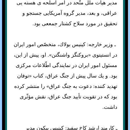
مدير هيأت ملل متّحد در امر اسلحه ی هسته يى
عراقى، و بعد، مدير گروه آمريكايى جستجو و
تحقيق در مورد سلاح كشتار جمععى بود.
ـ وزير خارجه: كينيس بولاك، متخصّص امور ايران
در انستيتوى «بروكنگز واشنگتن». او، پيش از اين،
مسئول امور ايران در نمايندگى اطّلاعات مركزى
بود. و يك سال پيش از جنگ عراق، كتاب «توفان
تهديد كننده: دعوت به جنگ عراق» را منتشر كرده
بود كه در تقويت تأييد جنگ عراق، نقش مؤثّرى
داشت.
ـ كارمند ارشد كاخ سفيد: كينيس بيكون مدير