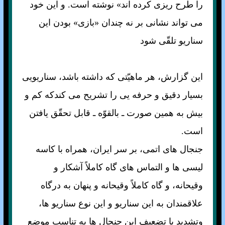
را طرح ريزى كرده اند» نوشته است. و اين خود
مى تواند نشانى بر نه چندان «بازى» بودن اين
سناريو تلقّى شود
اين گزارش، هر ماهيّتى كه داشته باشد، سناريويى
بسيار دقيق و حرفه يى را تشريح مى كندكه كم و
بيش به همين صورت ـ بالقوّه ـ قابل تحقّق يافتن
است.
جنجال هاى اتمى، بر سر ايران، همراه با كاسه
ليسى ها و التماس هاى گاه كاملاً آشكار و
وقيحانه، و گاه كاملاً وقيحانه و پنهان به درگاه
علاقمندان به اين سناريو و اين نوع سناريو ها،
وتشديد يا تضعيف اين جنجال ها به تناسب موضع