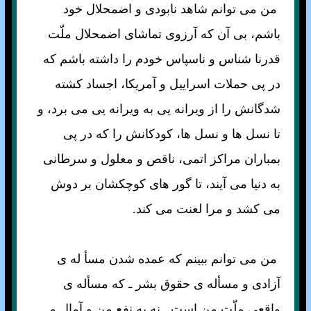
من مى توانم شاهد نابودى و اضمحلال خود
باشم، بى آن كه آرزوى تماشاى اضمحلال ملّت
قدرنا شناس و ناسپاس خودم را داشته باشم كه
در پى حملات اسراييل و آمريكا، اجساد كشته
شدگانش را از ويرانه يى به ويرانه يى مى برد، و
تا نسل ها و نسل ها، كودكانش را كه در پى
بمباران مراكز اتمى، ناقص و معلول و سرطانى
به دنيا مى آيند، تا گور هاى كوچكشان بر دوش
مى كشد و مرا لعنت مى كند.
من مى توانم ببينم كه عمده شدن مسأ له ی
آزادى و مسأله ی حقوق بشر ـ كه مسأله ی
واقعى ملّت من است ـ نه به نفع من و آمال و