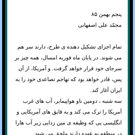
پنجم بهمن ۸۵
محمّد علی اصفهانی
تمام اجزای تشکيل دهنده ی طرح، دارند سر هم
می شوند. در پايان ماه فوريه امسال، همه چيز بر
سرجای خود قرار خواهد گرفت. و آمريکا، از آن
پس، قادر خواهد بود که تهاجم تصاعدی خود را به
ايران آغاز کند.
سه شنبه ، دومين ناو هواپيمابر، آب های غرب
آمريکا را ترک می کند و به قايق های آمريکايی و
انگليسی يی که وظيفه ی مين زدايی زير آب هارا
در منطقه به عهده دارند ملحق می شود.