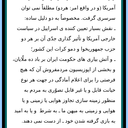
آمريکا (و در واقع امر: هردو) مطلقاً نمی توان
سرسری گرفت. مخصوصاٌ به دو دليل ساده:
ـ نقش بسيار تعيين کننده ی اسراييل در سياست
خارجی آمريکا و تأثير گذاری جدّی آن بر هر دو
حزب جمهوريخوا و دمو کرات اين کشور؛
ـ و آتش بياری های حکومت ايران بر باد ده ملّايان،
و بخشی از اپوزيسيون مردمفروش آن که هيچ
فرصتی را برای اعلام آمادگی در جهت هر نوع
خيانت قابل و يا غير قابل تصوّری به مردم به
منظور زمينه سازی تجاوز هوايی يا زمينی و يا
هوايی و زمينی به ميهن ما ـ به شرط و يا به اميد
به بازی گرفته شدن خود ـ از دست نمی دهند.