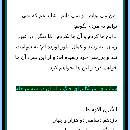
من مى توانم ـ و نمى دانم ـ شايد هم كه نمى
توانم به مردم بگويم:
ـ اين ها كردم و آن ها نكردم؛ امّا ديگر، در عبور
زمان، به رشد و كمال، باور آورده ام؛ به شهامت
نقد و بررسى خود رسيده ام؛ و از اين پس، آن ها
خواهم كرد و اين ها نخواهم كرد...
سناريوى آمريكا براى جنگ با ايران در سه مرحله
الشّرق الاوسط
يازدهم دسامبر دو هزار و چهار