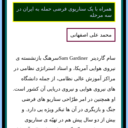
همراه با يک سناریوی فرضی حمله به ايران در
سه مرحله
محمد علی اصفهانی
سام گاردينر Sam Gardinerسرهنگ بازنشسته ی
نيروی هوايی آمريکا، و استاد استراتژی نظامی در
مراکز آموزش عالی نظامی، از جمله دانشگاه
های نيروی هوايی و نيروی دريايی آن کشور است.
او همچنين در امر طرّاحی سناريو های فرضی
جنگ و بازيگری در آن ها تبحّر ويژه يی دارد. و
بيش از دو سال پيش هم در تهيّه ی سناريوی