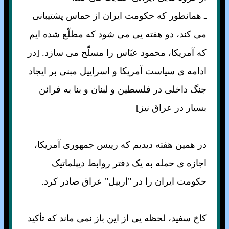
ـ همانطور که حکومت ايران از حماس پشتيبانی
می کند، دو هفته يی می شود که مطلّع شده ايم
که آمريکا، محمود عبّاس را مسلّح می سازد. [در
ادامه ی سياست آمريکا و اسراييل مبنی بر ايجاد
جنگ داخلی در فلسطين و لبنان و بنا به فرائن
بسيار در عراق نيز]
در همين هفته ديديم که رييس جمهوری آمريکا،
اجازه ی حمله به يک دفتر روابط ديپلماتيک
حکومت ايران را در "اربيل" عراق صادر کرد.
کاخ سفيد، لحظه يی از اين باز نمی ماند که تأکيد