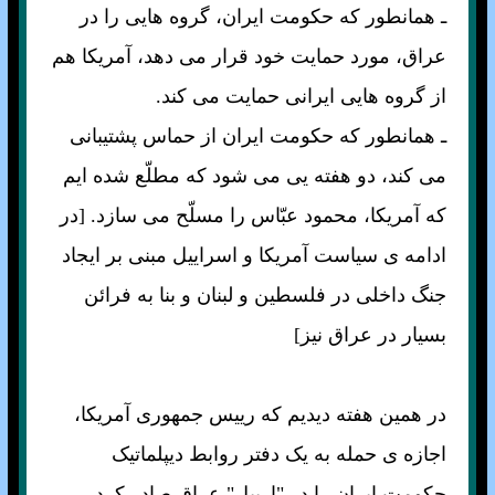
ـ همانطور که حکومت ايران، گروه هايی را در
عراق، مورد حمايت خود قرار می دهد، آمريکا هم
از گروه هايی ايرانی حمايت می کند.
ـ همانطور که حکومت ايران از حماس پشتيبانی
می کند، دو هفته يی می شود که مطلّع شده ايم
که آمريکا، محمود عبّاس را مسلّح می سازد. [در
ادامه ی سياست آمريکا و اسراييل مبنی بر ايجاد
جنگ داخلی در فلسطين و لبنان و بنا به فرائن
بسيار در عراق نيز]
در همين هفته ديديم که رييس جمهوری آمريکا،
اجازه ی حمله به يک دفتر روابط ديپلماتيک
حکومت ايران را در "اربيل" عراق صادر کرد.