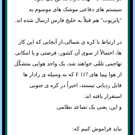
سيستم های دفاعی موشک های موسوم به
"پاتريوت" هم قبلاٌ به خليج فارس ارسال شده اند.
در ارتباط با کره ی شمالی،از آنجايی که اين کار
ها، احتمالاً از سوی آن کشور، فرصتی و يا امکانی
تهاجمی تلقُی خواهند شد، يک واحد هوايی متشکّل
از هوا پيما های F 117 که به وسيله ی رادار ها
قابل رديابی نيستند، اخيراً در کره ی جنوبی
استقرار يافته اند.
و اين، يعنی يک تصاعد نظامی.
نبايد فراموش کنيم که: