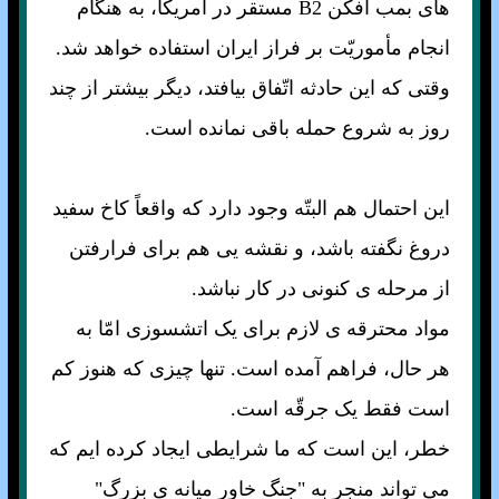
های بمب افکن B2 مستقر در آمريکا، به هنگام
انجام مأموريّت بر فراز ايران استفاده خواهد شد.
وقتی که اين حادثه اتّفاق بيافتد، ديگر بيشتر از چند
روز به شروع حمله باقی نمانده است.
اين احتمال هم البتّه وجود دارد که واقعاً کاخ سفيد
دروغ نگفته باشد، و نقشه يی هم برای فرارفتن
از مرحله ی کنونی در کار نباشد.
مواد محترقه ی لازم برای يک اتشسوزی امّا به
هر حال، فراهم آمده است. تنها چيزی که هنوز کم
است فقط يک جرقّه است.
خطر، اين است که ما شرايطی ايجاد کرده ايم که
می تواند منجر به "جنگ خاور ميانه ی بزرگ"