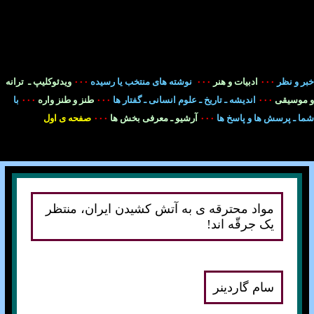
خبر و نظر
۰۰۰
ادبيات و هنر
۰۰۰
نوشته های منتخب يا رسيده
۰۰۰
ويدئوکليپ ـ ترانه
و
موسيقی
۰۰۰
انديشه ـ تاريخ ـ علوم انسانی ـ گفتار ها
۰۰۰
طنز و طنز واره
۰۰۰
با
شما ـ پرسش ها و پاسخ ها
۰۰۰
آرشيو ـ معرفی بخش ها
۰۰۰
صفحه ی اول
مواد محترقه ی به آتش کشيدن ايران، منتظر
يک جرقّه اند!
سام گاردينر