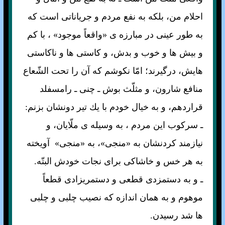
احلام من، بلكه به نفع مردم و جرياناتى است كه
به طور عينى در مبارزه ی «واقعاً موجود» ، با كم
و بيش ها و خوب و بدش، و كاستى ها و ناكاستى
هايش، درگيرند؛ امّا نكوشم كه آن را تحت الشّعاع
منافع شارون، و مثلّث بوش ـ چنى ـ رامسفلد
قراردهم، و به خيال خودم با يك تير دونشان بزنم:
ـ سركوب اين مردم ، به وسيله ی ملّايان، و
نيازمند كردنشان به «منجى»، به «منجى» آويخته
به هر خس و خاشاكى براى نجات خودش البتّه.
ـ و به دستمزدى قطعى و دستمريزادى قطعاً
موهوم و به همان اندازه كه نصيب چلبى و چلبى
ها شد رسيدن.