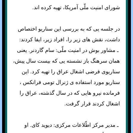
شوراى امنيت ملّى آمريكا، تهيه كرده اند.
در جلسه يى كه به بررسى اين سناريو اختصاص
داشت، نقش های زير را، افراد زير، ایفا کردند:
ـ مشاور بوش در امنيت ملّى: سام گاردنر. يعنى
همان سرهنگ باز نشسته يى كه بيست سال پيش،
سناريوى فرضی اشغال عراق را تهيه كرد. اين
سناريو مورد استفاده ی ژنرال تومى فرانكس ،
فرمانده نيرو هايى كه در سال گذشته، عراق را
اشغال كردند قرار گرفت.
ـ مدير مركز اطّلاعات مركزى: ديويد كاى. او