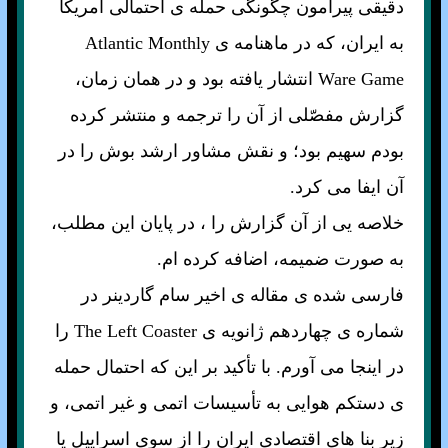
دقيقی پيرامون چگونگی حمله ی احتمالی آمريکا
به ايران، که در ماهنامه ی Atlantic Monthly
Ware Game انتشار يافته بود و در همان زمان،
گزارش مفصّلی از آن را ترجمه و منتشر کرده
بودم سهيم بود؛ و نقش مشاور ارشد بوش را در
آن ايفا می کرد.
خلاصه يی از آن گزارش را ، در پايان اين مطلب،
به صورت ضميمه، اضافه کرده ام.
فارسی شده ی مقاله ی اخير سام گاردينر در
شماره ی چهاردهم ژانويه ی The Left Coaster را
در اينجا می آورم. با تأکيد بر اين که احتمال حمله
ی دستکم هوايی به تأسيسات اتمی و غير اتمی، و
زير بنا های اقتصادی ايران را از سوی اسراييل يا