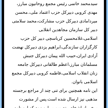
سيدمحمد خاتمی رئيس مجمع روحانيون مبارز،
مهدی کروبی دبيرکل حزب اعتماد ملی،.محسن
ميردامادی دبيرکل حزب مشارکت،محمد سلامتی
دبير کل سازمان مجاهدين انقلابی
اسلامی،غلامحسين کرباسچی دبير کل حزب
کارگزاران سازندگی،ابراهيم يزدی دبيرکل نهضت
آزادی ايران،حبيب الله پيمان دبيرکل جنبش
مسلمانان مبارز،اعظم طالقانی دبيرکل جامعه
زنان انقلاب اسلامی،فاطمه کروبی دبيرکل مجمع
اسلامی بانوان.
اين نامه همچنين برای تنی چند از مراجع برجسته
مذهبی نيز ارسال شده است.پس از مشورت
برخی از اشخاص تصميم بر اين نبود که اين نامه