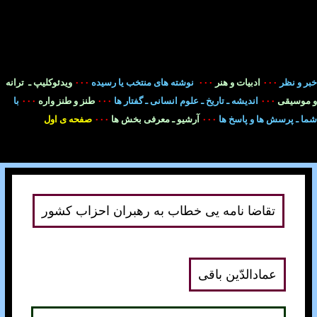
خبر و نظر
۰۰۰
ادبيات و هنر
۰۰۰
نوشته های منتخب يا رسيده
۰۰۰
ويدئوکليپ ـ ترانه
و
موسيقی
۰۰۰
انديشه ـ تاريخ ـ علوم انسانی ـ گفتار ها
۰۰۰
طنز و طنز واره
۰۰۰
با
شما ـ پرسش ها و پاسخ ها
۰۰۰
آرشيو ـ معرفی بخش ها
۰۰۰
صفحه ی اول
تقاضا نامه يی خطاب به رهبران احزاب کشور
عمادالدّين باقی