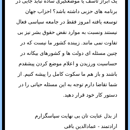
يک ابراز تاسف يا موضعگيری ساده نبايد جايی در
برنامه های حزبی داشته باشد؟ احزاب جهان
توسعه يافته امروز فقط در جامعه سياسی فعال
نيستند ونسبت به موارد نقض حقوق بشر نيز بی
تفاوت نمی مانند. زيبنده کشور ما نيست که در
چنين مسئله ای دولت ها و کشورهای بيکانه در
حساسيت ورزيدن و اعلام موضع کردن پيشقدم
باشند و باز هم ما سکوت کامل را پيشه کنيم. از
شما تقاضا دارم توجه به اين مسئله حياتی را در
دستور کار خود قرار دهيد.
از بذل عنايت تان بی نهايت سپاسگزارم
ارادتمند - عمادالدين باقی