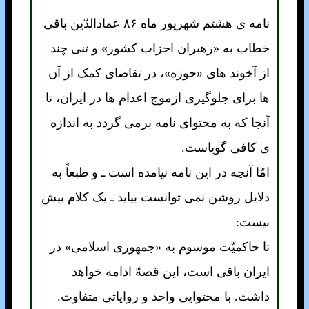
نامه ی هشتم شهريور ماه ۸۶ عمادالدّين باقی
خطاب به «رهبران احزاب کشور» و تنی چند
از آخوند های «حوزه»، در تقاضای کمک از آن
ها برای جلوگيری ازموج اعدام ها در ايران، تا
آنجا که به محتوای نامه برمی گردد به اندازه
ی کافی گوياست.
امّا آنچه در اين نامه نيامده است ـ و طبعاً به
دلايل روشن نمی توانست بيايد ـ يک کلام بيش
نيست:
تا حاکميّت موسوم به «جمهوری اسلامی» در
ايران باقی است، اين قصهّ ادامه خواهد
داشت. با محتوایی واحد و رواياتی متفاوت.