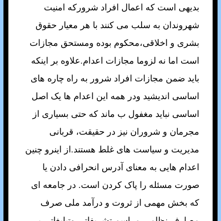
بديهی است که اعمال افراد شرورکه امنيت
شهروندان به سلب می کنند با هر معيار حقوق
بشری و اخلاقی،محکوم بوده ومستحق مجازات
است اما نه لزوما مجازات اعدام.علاوه بر اينکه
بايد ضمن مجازات افراد شرور به راه چاره های
اساسی انديشيد ودر همه اين اعدام ها يک اصل
اساسی نبايد مغفول ب ماند که حتی بسياری از
مجرمان و شروران نيز در حقيقت، قربانی
مديريت و سياست های غلط هستند.از اينرو چنين
اعدام هايی به معنای آدرس انحرافی دادن يا
صورت مسئله را پاک کردن است. در جامعه ای
که بخش مهمی از ثروت و درآمد ملی صرف
مصارف نظامی،مراسم تشريفاتی وتبليغاتی بی