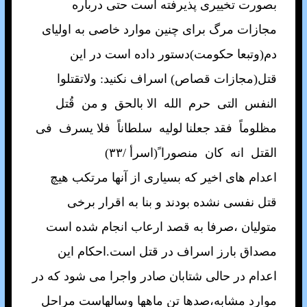
بصورت تخييری پذيرفته است حتی درباره
مجازات مرگ برای چنين موارد خاصی به اوليای
دم(وتبعا حکومت)دستور داده است در اين
قتل(مجازات قصاص) اسراف نکنيد: ولاتقتلوا
النفس التی حرم الله الا بالحق و من قُتل
مظلوماً فقد جعلنا لوليه سلطاناً فلا يسرف فی
القتل انه کان منصورا ً(اسرأ /۳۳)
اعدام های اخير که بسياری از آنها مرتکب هيچ
قتل نفسی نشده بودند و بنا به اقرار برخی
متوليان ،صرفا به قصد ارعاب انجام شده است
مصداق بارز اسراف در قتل است.احکام اين
اعدام در حالی شتابان صادر واجرا می شود که در
موارد مشابه،صدها تن ماهها وسالهاست مراحل