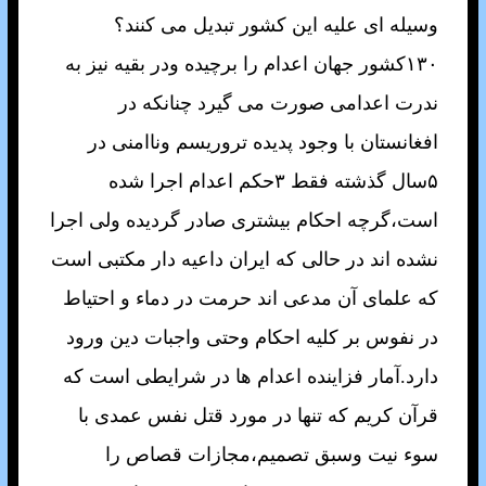
وسيله ای عليه اين کشور تبديل می کنند؟
۱۳۰کشور جهان اعدام را برچيده ودر بقيه نيز به
ندرت اعدامی صورت می گيرد چنانکه در
افغانستان با وجود پديده تروريسم وناامنی در
۵سال گذشته فقط ۳حکم اعدام اجرا شده
است،گرچه احکام بيشتری صادر گرديده ولی اجرا
نشده اند در حالی که ايران داعيه دار مکتبی است
که علمای آن مدعی اند حرمت در دماء و احتياط
در نفوس بر کليه احکام وحتی واجبات دين ورود
دارد.آمار فزاينده اعدام ها در شرايطی است که
قرآن کريم که تنها در مورد قتل نفس عمدی با
سوء نيت وسبق تصميم،مجازات قصاص را