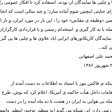
 و چلبی ها نمايندگان آن بودند، استفاده کرد تا افکار عمومی را
ای جنايتی اينچنين شوم آماده سازد؛ و چند سالی است که انجا
ين «وظيفه ی مقدّس» خود را ، اين بار در مورد ايران، و باز ا
له با به کار گيری و استخدام رسمی و يا قراردادی کارگزاران
نمايندگان کاريکاتورهای ايرانی اياد علاوی ها و چلبی ها پی گير
 کند...
مد علی اصفهانی
 ۱۳۸۶
که ی فاکس نيوز با استناد به اطلاعات به دست آمده از
امات داخل هيأت حاکمه ی آمريکا، اعلام کرد که بوش، طرح
له يی هوايی به ايران در هشت تا ده ماه آينده را در دست
رسی دارد. اين شبکه می گويد [به منظور توجيه، اينطور وانمو