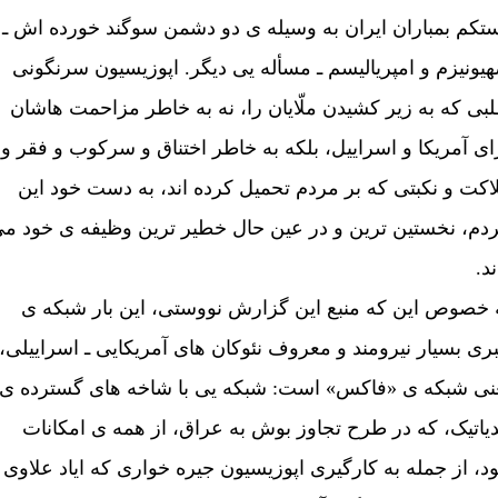
تکم بمباران ايران به وسيله ی دو دشمن سوگند خورده اش ـ
يونيزم و امپرياليسم ـ مسأله يی ديگر. اپوزيسيون سرنگونی
بی که به زير کشيدن ملّايان را، نه به خاطر مزاحمت هاشان
ای آمريکا و اسراييل، بلکه به خاطر اختناق و سرکوب و فقر و
اکت و نکبتی که بر مردم تحميل کرده اند، به دست خود اين
دم، نخستين ترين و در عين حال خطير ترين وظيفه ی خود م
ند.
 خصوص اين که منبع اين گزارش نووستی، اين بار شبکه ی
ری بسيار نيرومند و معروف نئوکان های آمريکايی ـ اسراييلی،
نی شبکه ی «فاکس» است: شبکه يی با شاخه های گسترده ی
ياتيک، که در طرح تجاوز بوش به عراق، از همه ی امکانات
د، از جمله به کارگيری اپوزيسيون جيره خواری که اياد علاوی