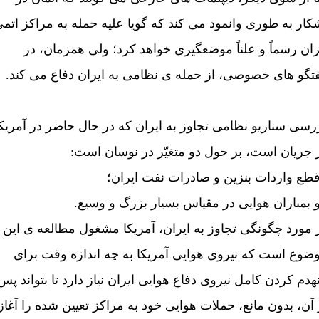
کار به طوری وانمود می کند که گويا عليه حمله به مراکز اتم
ران رسماً و علناً موضعگيری خواهد کرد؛ ولی همزمان، در
تگو های خصوصی، از حمله ی نظامی به ايران دفاع می کند.
رسی سناريو نظامی تجاوز به ايران که در حال حاضر در آمريکا
 جريان است، بر حول دو متغيّر در نوسان است:
قطع واردات بنزين و صادرات نفت ايران؛
و بمباران هوايی در مقياس بسيار بزرگ و وسيع.
 مورد چگونگی تجاوز به ايران، آمريکا مشغول مطالعه ی اين
ضوع است که نيروی هوايی آمريکا به چه اندازه وقت برای
هدم کردن کامل نيروی دفاع هوايی ايران نياز دارد تا بتواند پس
 آن، بدون مانع، حملات هوايی خود به مراکز تعيين شده را آغاز