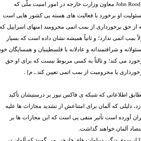
و John Rood معاون وزارت خارجه در امور امنيت ملّی که
ئوليت او برخورد با فعاليت های هسته يی کشور هايی است
 از حق برخورداری از بمب اتمی محرومند [منهای اسراييل که
لاً بمب اتمی ندارد؛ و ثانياً هميشه نشان داده است که بسيار
ئولانه و شرافتمندانه و عادلانه با فلسطينيان و همسايگان خود
خورد می کند؛ و ثالثاً به کسی مربوط نيست که برای او حق
خورداری يا محروميت از بمب اتمی تعيين کند ـ م] .
ابق اطلاعاتی که شبکه ی فاکس نيوز بر درستيشان تأکيد
رد، دليلی که آلمان برای امتناعش از تشديد مجازات ها عليه
ران آورده است تأثير منفی يی است که اين مجازات ها بر
تصاد آلمان خواهند گذاشت.
ّا از سوی ديگر، ديپلمات های خارجی می گويند که آلمان در