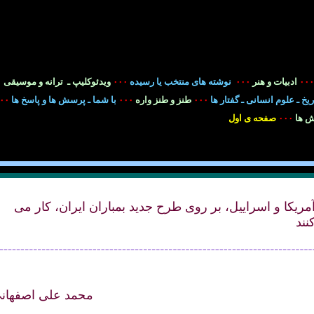
۰۰۰
ادبيات و هنر
۰۰۰
نوشته های منتخب يا رسيده
۰۰۰
ويدئوکليپ ـ ترانه و
موسيقی
۰
ريخ ـ علوم انسانی ـ گفتار ها
۰۰۰
طنز و طنز واره
۰۰۰
با شما ـ پرسش ها و پاسخ ها
۰۰
 ها
۰۰۰
صفحه ی اول
مريکا و اسراييل، بر روی طرح جديد بمباران ايران، کار می
نند
محمد علی اصفهان