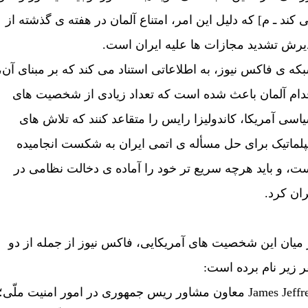
 کند ـ م] که دليل اين امر، امتناع آلمان در هفته ی گذشته از
يرش تشديد مجازات ها عليه ايران است.
که ی فاکس نيوز، به اطلاعاتی استناد می کند که بر مبنای آن،
دام آلمان باعث شده است که تعداد زيادی از شخصيت های
اسی آمريکا، کاندوليزا رايس را متقاعد کنند که تلاش های
پلماتيک برای حل مسأله ی اتمی ايران به شکست انجاميده
ت، و بايد هرچه سريع تر خود را آماده ی دخالت نظامی در
ران کرد.
 ميان اين شخصيت های آمريکايی، فاکس نيوز از جمله از دو
ر زير نام برده است:
James  معاون مشاور ريس جمهوری در امور امنيت ملّی؛