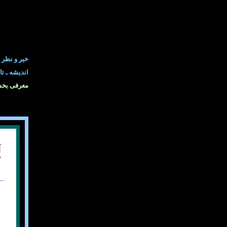
خبر و نظر
انديشه ـ تا
معرفی بخش
آ
ک