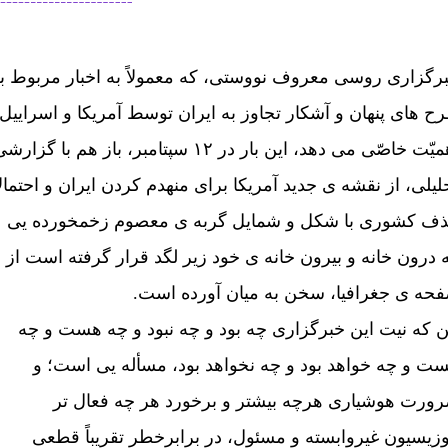
رگزاری روسی معروف نووستی، که معمولاً به اخبار مربوط ب
ح های پنهان و آشکار تجاوز به ايران توسط آمريکا و اسراييل
اهميّت خاصّی می دهد، اين بار در ۱۲ سپتامبر، باز هم با گزار
ليلی، از نقشه ی جديد آمريکا برای منهدم کردن ايران و احتمالاً
ف کشوری با شکل و شمايل گربه ی معصوم زخمخورده يی
 درون خانه و بيرون خانه ی خود زير لگد قرار گرفته است از
حه ی جغرافيا، سخن به ميان آورده است.
ن که نيت اين خبرگزاری چه بود و چه نبود و چه هست و چه
ست و چه خواهد بود و چه نخواهد بود، مسأله يی است؛ و
ورت هوشياری هرچه بيشتر و برخورد هر چه فعال تر
وزيسيون غيروابسته و مسئول، در برابرخطر تقريباً قطعی