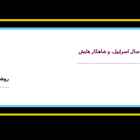
سال اسراييل، و شاهکار هايش
روشن