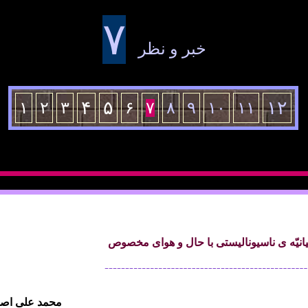
۷
خبر و نظر
۴
۵
۱۲
۱
۲
۳
۶
۷
۸
۹
۱۰
۱۱
يانيّه ی ناسيوناليستی با حال و هوای مخصوص
محمد علی اصف