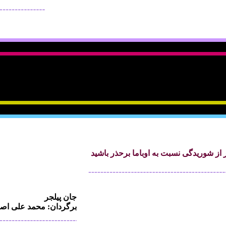
ر از شوريدگی نسبت به اوباما برحذر باشيد
جان پيلجر
برگردان: محمد علی اصف