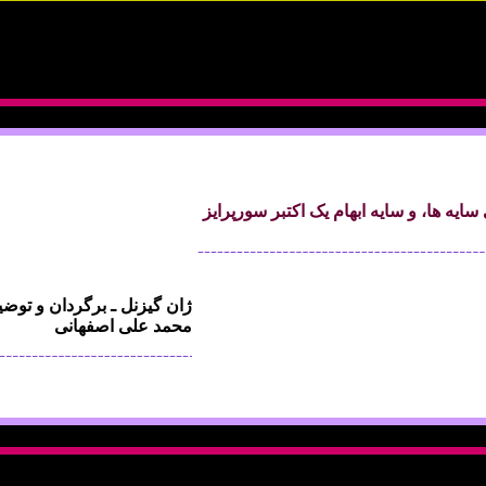
سايه ها، و سايه ابهام يک اکتبر سورپرايز
ژان گيزنل ـ برگردان و توض
محمد علی اصفهانی