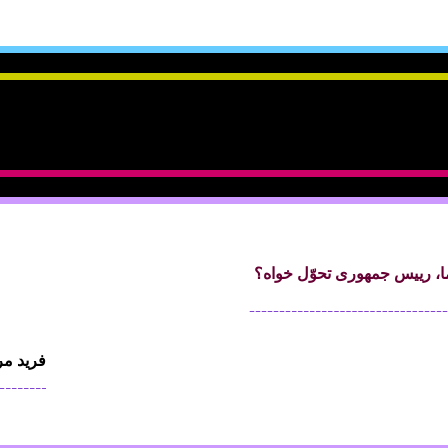
ما، رييس جمهوری تحوّل خواه؟
فريد مر