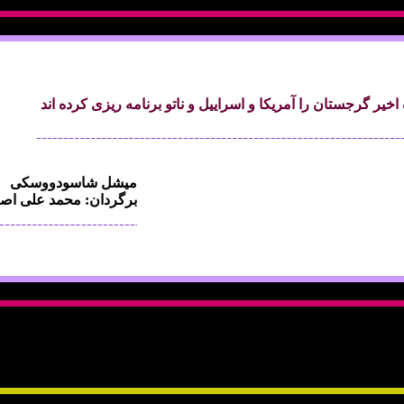
خير گرجستان را آمريکا و اسراييل و ناتو برنامه ريزی کرده اند
ميشل شاسودووسکی
برگردان: محمد علی اصف